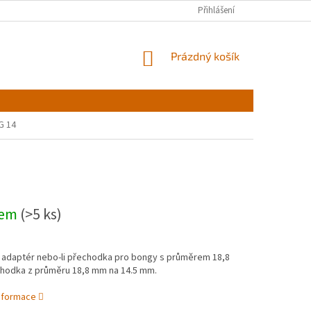
Přihlášení
NÁKUPNÍ
Prázdný košík
KOŠÍK
G 14
dem
(>5 ks)
 adaptér nebo-li přechodka pro bongy s průměrem 18,8
hodka z průměru 18,8 mm na 14.5 mm.
informace