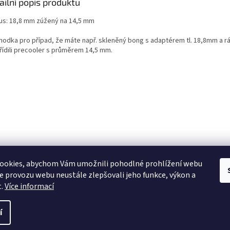
ailní popis produktu
us: 18,8 mm zúžený na 14,5 mm
hodka pro případ, že máte např. skleněný bong s adaptérem tl. 18,8mm a rá
ořídili precooler s průměrem 14,5 mm.
ookies, abychom Vám umožnili pohodlné prohlížení webu
ze provozu webu neustále zlepšovali jeho funkce, výkon a
t.
Více informací
í
ráva vyhrazena.