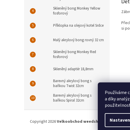
Det
Skleněný bong Monkey Yellow
Zábr
fosforový
Přec
Příklopka na olejový kotel Srdce
si p
Malý akrylový bong rovný 32 cm
Skleněný bong Monkey Red
fosforový
Skleněný adaptér 18,8mm
Barevný akrylový bong s
baňkou Twist 32cm
Používáme c
Barevný akrylový bong s
a díky analý
baňkou Spiral 32cm
použitelnos
Z
á
Nastaven
Copyright 2026
Velkoobchod weedshop.cz
. Všechna p
p