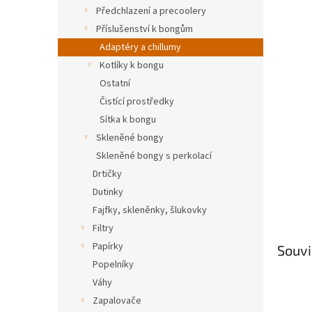
n
Předchlazení a precoolery
e
Příslušenství k bongům
l
Adaptéry a chillumy
Kotlíky k bongu
Ostatní
Čistící prostředky
Sítka k bongu
Skleněné bongy
Skleněné bongy s perkolací
Drtičky
Dutinky
Fajfky, skleněnky, šlukovky
Filtry
Papírky
Souvi
Popelníky
Váhy
Zapalovače