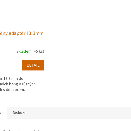
něný adaptér 18,8mm
Skladem
(>5 ks)
DETAIL
r 18.8 mm do
ných bong v různých
h s difuzorem.
s
Diskuze