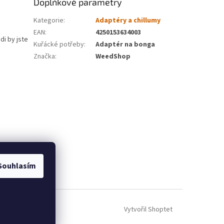
Doplňkové parametry
Kategorie
:
Adaptéry a chillumy
EAN
:
4250153634003
di by jste
Kuřácké potřeby
:
Adaptér na bonga
Značka
:
WeedShop
Souhlasím
Vytvořil Shoptet