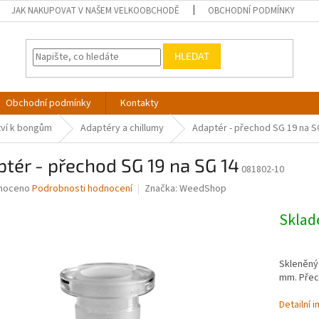
JAK NAKUPOVAT V NAŠEM VELKOOBCHODĚ
OBCHODNÍ PODMÍNKY
HLEDAT
Obchodní podmínky
Kontakty
tví k bongům
Adaptéry a chillumy
Adaptér - přechod SG 19 na S
tér - přechod SG 19 na SG 14
081802-10
né
noceno
Podrobnosti hodnocení
Značka:
WeedShop
ní
u
Skla
Skleněný
mm. Přec
ek.
Detailní 