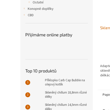
Ostatní
Konopné doplňky
CBD
Skle
Přijímáme online platby
Adapté
Top 10 produktů
skleně
délkác
Příklopka Carb Cap Bubble na
olejový kotlík
Skleněný chillum 18,8mm různé
Popi
délky
Skleněný chillum 14,5mm různé
délky