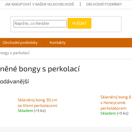
JAK NAKUPOVAT V NAŠEM VELKOOBCHODĚ
OBCHODNÍ PODMÍNKY
HLEDAT
Obchodní podmínky
Kontakty
ongy s perkolací
něné bongy s perkolací
odávanější
Skleněný bong 
Skleněný bong 30 cm
s Honeycomb
se třemi perkolacemi
perkolátorem
Skladem
(>5 ks)
Skladem
(>5 ks)