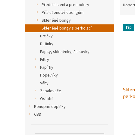
n
a
Předchlazení a precoolery
Dopor
e
z
Příslušenství k bongům
l
e
Skleněné bongy
V
n
Tip
Skleněné bongy s perkolací
ý
í
Drtičky
p
p
i
r
Dutinky
s
o
Fajfky, skleněnky, šlukovky
p
d
Filtry
r
u
Papírky
o
k
Popelníky
d
t
Váhy
u
ů
Sklen
k
Zapalovače
perk
t
Ostatní
ů
Konopné doplňky
CBD