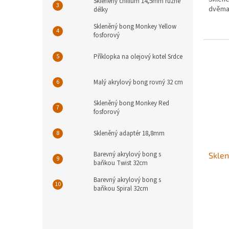
z
Skleněný chillum 14,5mm různé
dvěma 
délky
5
hvězdi
Skleněný bong Monkey Yellow
fosforový
Příklopka na olejový kotel Srdce
Malý akrylový bong rovný 32 cm
Skleněný bong Monkey Red
fosforový
Skleněný adaptér 18,8mm
Barevný akrylový bong s
Sklen
baňkou Twist 32cm
Barevný akrylový bong s
baňkou Spiral 32cm