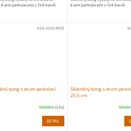
8-arm perkolacemi v čiré barvě.
8-arm perkolacemi v čiré barvě.
ček.
Kód:
HS01/MOD
K
ěný bong s drum perkolací
Skleněný bong s drum perko
25,5 cm
Skladem
(1 ks)
Sklad
DETAIL