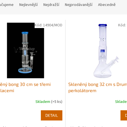
učujeme
Nejlevnější
Nejdražší
Nejprodávanější
Abecedně
Kód:
14904/MOD
Kód:
ěný bong 30 cm se třemi
Skleněný bong 32 cm s Dru
olacemi
perkolátorem
Skladem
(>5 ks)
Sklad
DETAIL