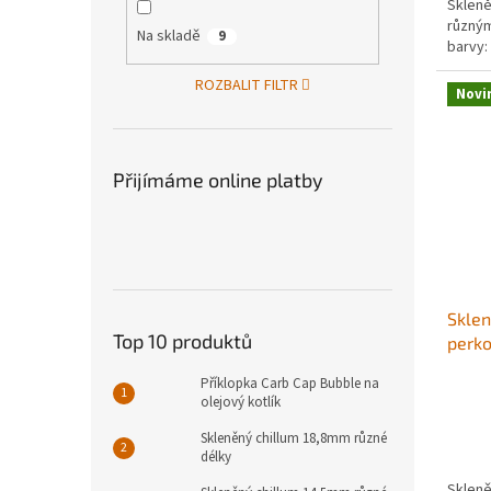
Skleně
různým
Na skladě
9
barvy:
ROZBALIT FILTR
Novi
Přijímáme online platby
Sklen
Top 10 produktů
perk
Příklopka Carb Cap Bubble na
Průmě
olejový kotlík
hodno
produ
Skleněný chillum 18,8mm různé
je
délky
5,0
Skleně