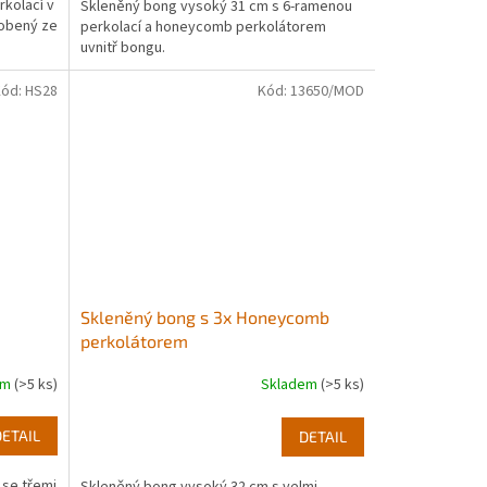
kolací v
Skleněný bong vysoký 31 cm s 6-ramenou
robený ze
perkolací a honeycomb perkolátorem
uvnitř bongu.
Kód:
HS28
Kód:
13650/MOD
Skleněný bong s 3x Honeycomb
perkolátorem
em
(>5 ks)
Skladem
(>5 ks)
DETAIL
DETAIL
 se třemi
Skleněný bong vysoký 32 cm s velmi