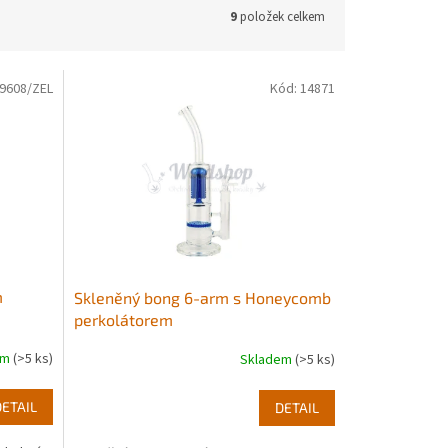
9
položek celkem
9608/ZEL
Kód:
14871
m
Skleněný bong 6-arm s Honeycomb
perkolátorem
em
(>5 ks)
Skladem
(>5 ks)
DETAIL
DETAIL