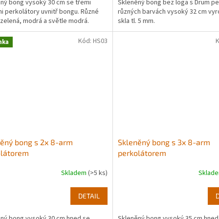
ný bong vysoký 30 cm se třemi
Skleněný bong bez loga s Drum per
i perkolátory uvnitř bongu. Různé
různých barvách vysoký 32 cm vy
 zelená, modrá a světle modrá.
skla tl. 5 mm.
Kód:
HS03
nka
ěný bong s 2x 8-arm
Skleněný bong s 3x 8-arm
olátorem
perkolátorem
Skladem
(>5 ks)
Sklad
rné
cení
ktu
DETAIL
ný bong vysoký 30 cm hned se
Skleněný bong vysoký 35 cm hned