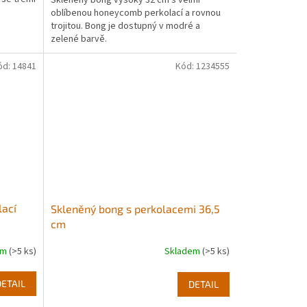
oblíbenou honeycomb perkolací a rovnou
trojitou. Bong je dostupný v modré a
zelené barvě.
ód:
14841
Kód:
1234555
lací
Skleněný bong s perkolacemi 36,5
cm
em
(>5 ks)
Skladem
(>5 ks)
DETAIL
DETAIL