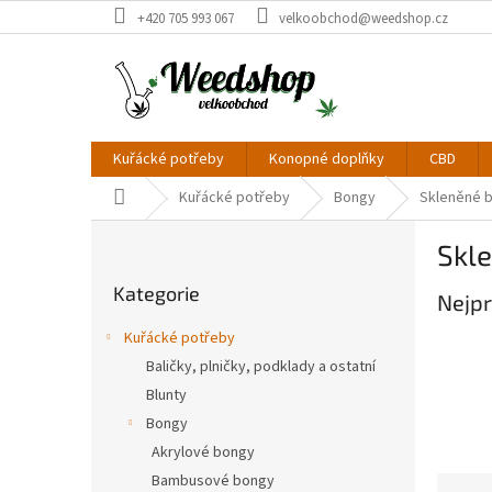
Přejít
+420 705 993 067
velkoobchod@weedshop.cz
na
obsah
Kuřácké potřeby
Konopné doplňky
CBD
Domů
Kuřácké potřeby
Bongy
Skleněné b
P
Skle
o
Přeskočit
s
Kategorie
kategorie
Nejpr
t
r
Kuřácké potřeby
a
Baličky, plničky, podklady a ostatní
n
Blunty
n
í
Bongy
p
Akrylové bongy
a
Bambusové bongy
Ř