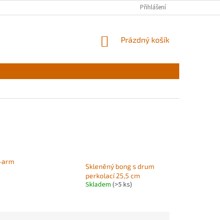
Přihlášení
NÁKUPNÍ
Prázdný košík
KOŠÍK
6-arm
Skleněný bong s drum
perkolací 25,5 cm
Skladem
(>5 ks)