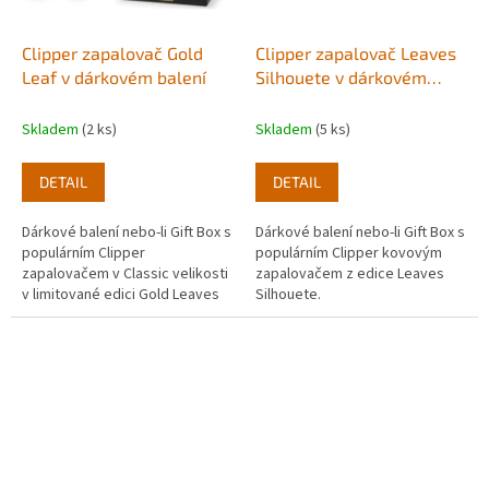
Clipper zapalovač Gold
Clipper zapalovač Leaves
Leaf v dárkovém balení
Silhouete v dárkovém
balení
Skladem
(2 ks)
Skladem
(5 ks)
DETAIL
DETAIL
Dárkové balení nebo-li Gift Box s
Dárkové balení nebo-li Gift Box s
populárním Clipper
populárním Clipper kovovým
zapalovačem v Classic velikosti
zapalovačem z edice Leaves
v limitované edici Gold Leaves
Silhouete.
která je dokola potištěna
zlatými listy konopí.