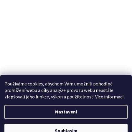
v
k
y
v
ý
p
i
s
u
Používáme cookies, abychom Vám umožnili pohodlné
prohlížení webu a díky analýze provozu webu neustále
Z
zlepšovali jeho funkce, výkon a použitelnost.
Více informací
á
Vytvořil Shoptet
p
Nastavení
a
t
Copyright 2026
Velkoobchod weedshop.cz
. Všechna práva
í
Souhlasím
vyhrazena.