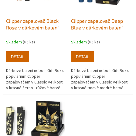
p
r
o
d
Clipper zapalovač Black
Clipper zapalovač Deep
u
Rose v dárkovém balení
Blue v dárkovém balení
k
t
Skladem
(>5 ks)
Skladem
(>5 ks)
ů
DETAIL
DETAIL
Dárkové balení nebo-li Gift Box s
Dárkové balení nebo-li Gift Box s
populárním Clipper
populárním Clipper
zapalovačem v Classic velikosti
zapalovačem v Classic velikosti
v krásné černo - růžové barvě.
v krásné tmavě modré barvě.