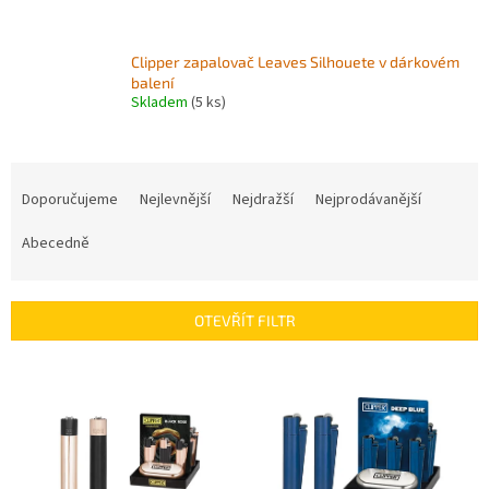
Clipper zapalovač Leaves Silhouete v dárkovém
balení
Skladem
(5 ks)
Ř
a
Doporučujeme
Nejlevnější
Nejdražší
Nejprodávanější
z
e
Abecedně
n
í
p
OTEVŘÍT FILTR
r
o
V
d
ý
u
p
k
i
t
s
ů