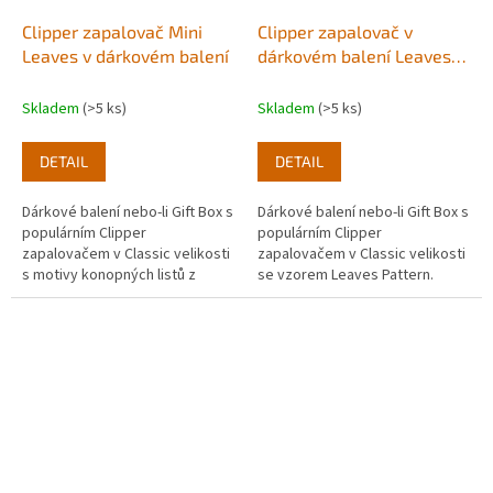
Clipper zapalovač Mini
Clipper zapalovač v
Leaves v dárkovém balení
dárkovém balení Leaves
Pattern
Skladem
(>5 ks)
Skladem
(>5 ks)
DETAIL
DETAIL
Dárkové balení nebo-li Gift Box s
Dárkové balení nebo-li Gift Box s
populárním Clipper
populárním Clipper
zapalovačem v Classic velikosti
zapalovačem v Classic velikosti
s motivy konopných listů z
se vzorem Leaves Pattern.
edice Mini Leaves.