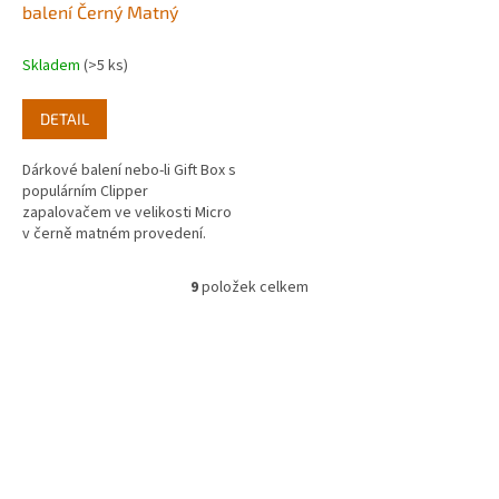
balení Černý Matný
Skladem
(>5 ks)
DETAIL
Dárkové balení nebo-li Gift Box s
populárním Clipper
zapalovačem ve velikosti Micro
v černě matném provedení.
9
položek celkem
O
v
l
á
d
a
c
í
p
r