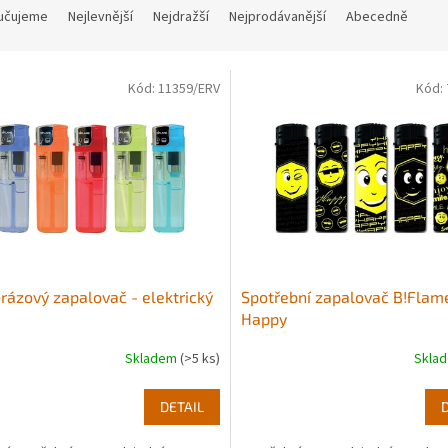
učujeme
Nejlevnější
Nejdražší
Nejprodávanější
Abecedně
Kód:
11359/ERV
Kód:
rázový zapalovač - elektrický
Spotřební zapalovač B!Flam
Happy
Skladem
(>5 ks)
Skla
DETAIL