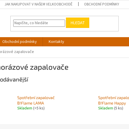
JAK NAKUPOVAT V NAŠEM VELKOOBCHODĚ
OBCHODNÍ PODMÍNKY
HLEDAT
Obchodní podmínky
Kontakty
orázové zapalovače
norázové zapalovače
odávanější
Spotřební zapalovač
Spotřební zapal
B!Flame LAMA
B!Flame Happy
Skladem
(>5 ks)
Skladem
(5 ks)