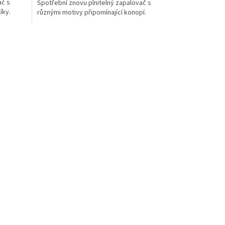
ač s
Spotřební znovu plnitelný zapalovač s
íky.
různými motivy připomínající konopí.