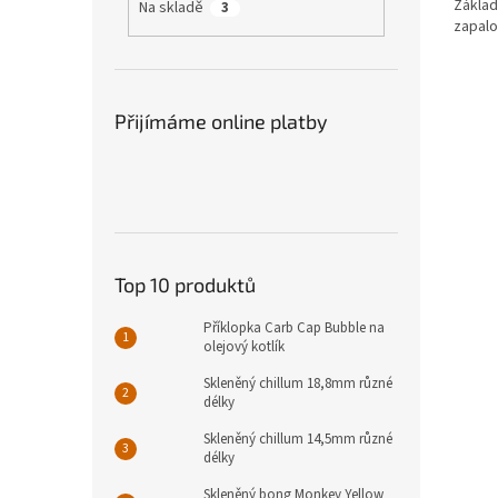
Základ
Na skladě
3
zapalo
Přijímáme online platby
Top 10 produktů
Příklopka Carb Cap Bubble na
olejový kotlík
Skleněný chillum 18,8mm různé
délky
Skleněný chillum 14,5mm různé
délky
Skleněný bong Monkey Yellow