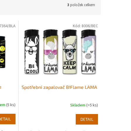
3
položek celkem
7364/BLA
Kód:
8006/BEC
e
Spotřební zapalovač B!Flame LAMA
dem
(5 ks)
Skladem
(>5 ks)
DETAIL
DETAIL