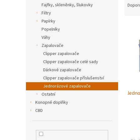
n
a
Fajfky, skleněnky, šlukovky
Dopor
e
z
Filtry
l
e
Papírky
V
n
Popelníky
ý
í
Váhy
p
p
i
r
Zapalovače
s
o
Clipper zapalovače
p
d
Clipper zapalovače celé sady
r
u
Dárkové zapalovače
o
k
Clipper zapalovače příslušenství
d
t
Jednorázové zapalovače
u
ů
Jedno
k
Ostatní
t
Konopné doplňky
ů
CBD