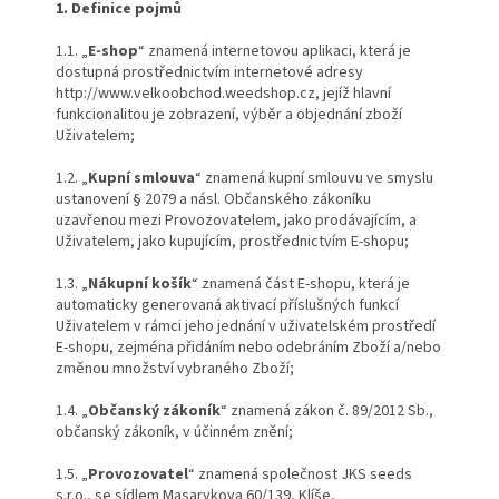
1. Definice pojmů
1.1. „
E-shop
“ znamená internetovou aplikaci, která je
dostupná prostřednictvím internetové adresy
http://www.velkoobchod.weedshop.cz, jejíž hlavní
funkcionalitou je zobrazení, výběr a objednání zboží
Uživatelem;
1.2. „
Kupní smlouva
“ znamená kupní smlouvu ve smyslu
ustanovení § 2079 a násl. Občanského zákoníku
uzavřenou mezi Provozovatelem, jako prodávajícím, a
Uživatelem, jako kupujícím, prostřednictvím E-shopu;
1.3. „
Nákupní košík
“ znamená část E-shopu, která je
automaticky generovaná aktivací příslušných funkcí
Uživatelem v rámci jeho jednání v uživatelském prostředí
E-shopu, zejména přidáním nebo odebráním Zboží a/nebo
změnou množství vybraného Zboží;
1.4. „
Občanský zákoník
“ znamená zákon č. 89/2012 Sb.,
občanský zákoník, v účinném znění;
1.5. „
Provozovatel
“ znamená společnost JKS seeds
s.r.o., se sídlem Masarykova 60/139, Klíše,