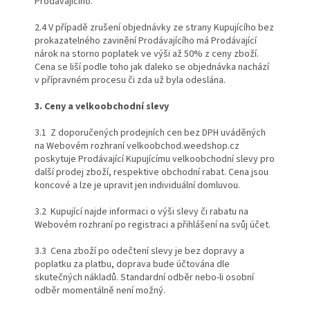
Prodávajícího.
2.4 V případě zrušení objednávky ze strany Kupujícího bez
prokazatelného zavinění Prodávajícího má Prodávající
nárok na storno poplatek ve výši až 50% z ceny zboží.
Cena se liší podle toho jak daleko se objednávka nachází
v přípravném procesu či zda už byla odeslána.
3. Ceny a velkoobchodní slevy
3.1 Z doporučených prodejních cen bez DPH uváděných
na Webovém rozhraní velkoobchod.weedshop.cz
poskytuje Prodávající Kupujícímu velkoobchodní slevy pro
další prodej zboží, respektive obchodní rabat. Cena jsou
koncové a lze je upravit jen individuální domluvou.
3.2 Kupující najde informaci o výši slevy či rabatu na
Webovém rozhraní po registraci a přihlášení na svůj účet.
3.3 Cena zboží po odečtení slevy je bez dopravy a
poplatku za platbu, doprava bude účtována dle
skutečných nákladů. Standardní odběr nebo-li osobní
odběr momentálně není možný.