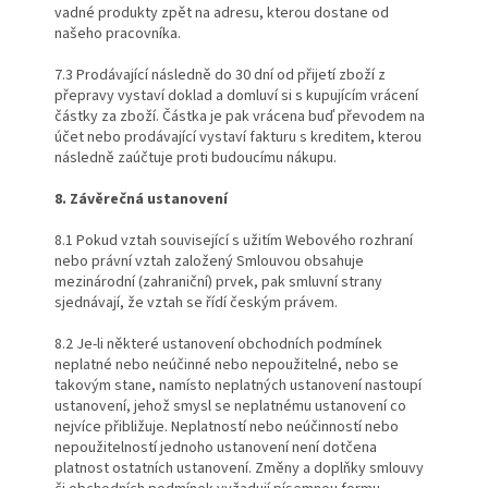
vadné produkty zpět na adresu, kterou dostane od
našeho pracovníka.
7.3 Prodávající následně do 30 dní od přijetí zboží z
přepravy vystaví doklad a domluví si s kupujícím vrácení
částky za zboží. Částka je pak vrácena buď převodem na
účet nebo prodávající vystaví fakturu s kreditem, kterou
následně zaúčtuje proti budoucímu nákupu.
8. Závěrečná ustanovení
8.1 Pokud vztah související s užitím Webového rozhraní
nebo právní vztah založený Smlouvou obsahuje
mezinárodní (zahraniční) prvek, pak smluvní strany
sjednávají, že vztah se řídí českým právem.
8.2 Je-li některé ustanovení obchodních podmínek
neplatné nebo neúčinné nebo nepoužitelné, nebo se
takovým stane, namísto neplatných ustanovení nastoupí
ustanovení, jehož smysl se neplatnému ustanovení co
nejvíce přibližuje. Neplatností nebo neúčinností nebo
nepoužitelností jednoho ustanovení není dotčena
platnost ostatních ustanovení. Změny a doplňky smlouvy