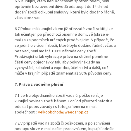
6.6 Kupující, který není koncovým spotřebitelem, není
oprávněn bez uvedení důvodů odstoupit do 14 dní od
dodání zboží od kupní smlouvy, které bylo dodáno řádně,
včas a bez vad.
6.7 Pokud má kupující zájem již převzaté zboží vrátit, lze
tak učinit jen po předchozí písemné domluvě (skrze e-
mail) a za podmínek určených prodávajícím. V případě, že
se jedná o vrácení zboží, které bylo dodáno řádně, včas a
bez vad, není možná 100% náhrada ceny zboží.
Prodávající si tak vyhrazuje právo na stržení poměrné
části ceny objednávky tak, aby pokryl náklady na
vychystání, zabalení a expedici, účetnictví a další, což
může v krajním případě znamenat až 50% původní ceny.
7. Práva z vadného plnění
7.1 Je-li u objednaného zboží vada či poškození, je
kupující povinen zboží během 3 dní od převzetí nafotit a
odeslat popis závady i s fotografiemi na e-mail
společnosti :
velkoobchod@weedshop.cz
7.2 V případě vad na zboží či poškození, a po schválení
postupu skrze e-mail naším pracovníkem, kupující odešle