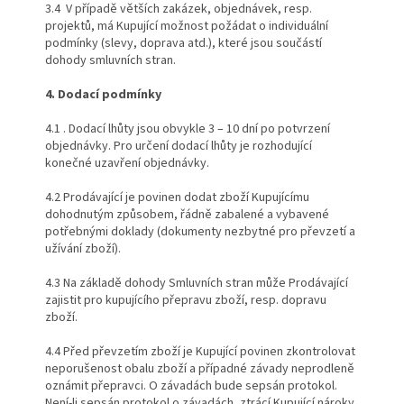
3.4 V případě větších zakázek, objednávek, resp.
projektů, má Kupující možnost požádat o individuální
podmínky (slevy, doprava atd.), které jsou součástí
dohody smluvních stran.
4. Dodací podmínky
4.1 . Dodací lhůty jsou obvykle 3 – 10 dní po potvrzení
objednávky. Pro určení dodací lhůty je rozhodující
konečné uzavření objednávky.
4.2 Prodávající je povinen dodat zboží Kupujícímu
dohodnutým způsobem, řádně zabalené a vybavené
potřebnými doklady (dokumenty nezbytné pro převzetí a
užívání zboží).
4.3 Na základě dohody Smluvních stran může Prodávající
zajistit pro kupujícího přepravu zboží, resp. dopravu
zboží.
4.4 Před převzetím zboží je Kupující povinen zkontrolovat
neporušenost obalu zboží a případné závady neprodleně
oznámit přepravci. O závadách bude sepsán protokol.
Není-li sepsán protokol o závadách, ztrácí Kupující nároky