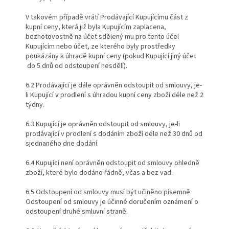
V takovém případě vrátí Prodávající Kupujícímu část z
kupní ceny, která již byla Kupujícím zaplacena,
bezhotovostně na účet sdělený mu pro tento účel
Kupujícím nebo účet, ze kterého byly prostředky
poukázány k úhradě kupní ceny (pokud Kupující jiný účet
do 5 dnů od odstoupení nesdělí).
6.2 Prodávající je dále oprávněn odstoupit od smlouvy, je-
li Kupující v prodlení s úhradou kupní ceny zboží déle než 2
týdny.
6.3 Kupující je oprávněn odstoupit od smlouvy, je-li
prodávající v prodlení s dodáním zboží déle než 30 dnů od
sjednaného dne dodání.
6.4 Kupující není oprávněn odstoupit od smlouvy ohledně
zboží, které bylo dodáno řádně, včas a bez vad.
6.5 Odstoupení od smlouvy musí být učiněno písemně.
Odstoupení od smlouvy je účinné doručením oznámení o
odstoupení druhé smluvní straně.