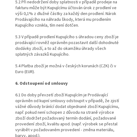
5.2 Při nedodržení doby splatnosti v případě prodeje na
fakturu může být Kupujícímu účtován úrok z prodlení ve
výši 0,1% z dlužné částky za každý den prodlení. Nárok
Prodávajícího na náhradu škody, která mu prodlením
Kupujícího vznikla, tím není dotčen.
5.3 V případě prodlení Kupujícího s úhradou ceny zboží je
prodávající rovněž oprávněn pozastavit další dohodnuté
dodávky zboží, a to až do okamžiku úhrady všech
splatných závazků Kupujícího.
5.4 Platba zboží je možná v českých korunách (CZK) či v
Euro (EUR).
6. Odstoupení od smlouvy
6.1 Do doby převzetí zboží Kupujícím je Prodávající
oprávněn od kupní smlouvy odstoupit v případě, že zjistí
vážné důvody bránící dodat objednané zboží Kupujícímu,
např. pokud není schopen z důvodu na straně výrobce
zboží dodržet požadovaný termín dodání, požadované
provedení zboží, kvalitu apod. (např. výrobek se přestal
vyrábět v požadovaném provedení - změna materiálu,
barvy, apod.).