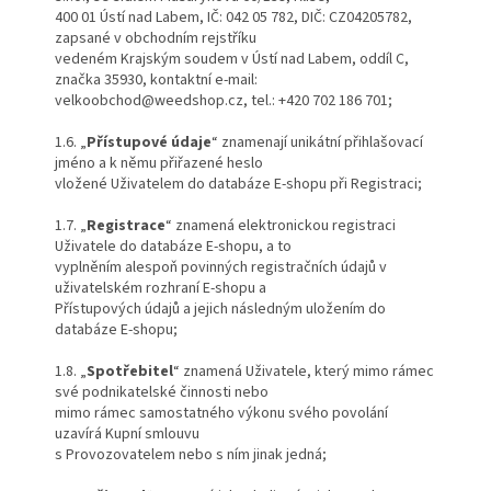
400 01 Ústí nad Labem, IČ: 042 05 782, DIČ: CZ04205782,
zapsané v obchodním rejstříku
vedeném Krajským soudem v Ústí nad Labem, oddíl C,
značka 35930, kontaktní e-mail:
velkoobchod@weedshop.cz, tel.: +420 702 186 701;
1.6. „
Přístupové údaje
“ znamenají unikátní přihlašovací
jméno a k němu přiřazené heslo
vložené Uživatelem do databáze E-shopu při Registraci;
1.7. „
Registrace
“ znamená elektronickou registraci
Uživatele do databáze E-shopu, a to
vyplněním alespoň povinných registračních údajů v
uživatelském rozhraní E-shopu a
Přístupových údajů a jejich následným uložením do
databáze E-shopu;
1.8. „
Spotřebitel
“ znamená Uživatele, který mimo rámec
své podnikatelské činnosti nebo
mimo rámec samostatného výkonu svého povolání
uzavírá Kupní smlouvu
s Provozovatelem nebo s ním jinak jedná;