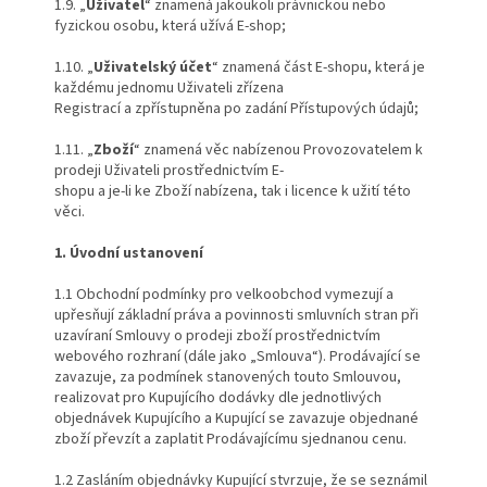
1.9. „
Uživatel
“ znamená jakoukoli právnickou nebo
fyzickou osobu, která užívá E-shop;
1.10. „
Uživatelský účet
“ znamená část E-shopu, která je
každému jednomu Uživateli zřízena
Registrací a zpřístupněna po zadání Přístupových údajů;
1.11. „
Zboží
“ znamená věc nabízenou Provozovatelem k
prodeji Uživateli prostřednictvím E-
shopu a je-li ke Zboží nabízena, tak i licence k užití této
věci.
1. Úvodní ustanovení
1.1 Obchodní podmínky pro velkoobchod vymezují a
upřesňují základní práva a povinnosti smluvních stran při
uzavíraní Smlouvy o prodeji zboží prostřednictvím
webového rozhraní (dále jako „Smlouva“). Prodávající se
zavazuje, za podmínek stanovených touto Smlouvou,
realizovat pro Kupujícího dodávky dle jednotlivých
objednávek Kupujícího a Kupující se zavazuje objednané
zboží převzít a zaplatit Prodávajícímu sjednanou cenu.
1.2 Zasláním objednávky Kupující stvrzuje, že se seznámil