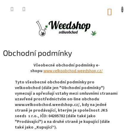
Přejít
na
NÁKUP
obsah
KOŠÍK
Obchodní podmínky
Všeobecné obchodní podmínky e-
shopu
www.velkoobchod.weedshop.cz/
Tyto všeobecné obchodní podmínky pro
velkoobchod (dále jen "Obchodní podmínky")
vymezují a upřesňují vztahy mezi smluvními stranami
uzavřené prostřednictvím on-line obchodu
www.velkoobchod.weedshop.cz/, kdy na jedné
straně je prodávající, kterým je společnost JKS
seeds s r.o., IČO: 04205782 (dále také jako
"Prodávající") a na druhé straně je kupující (dále
také jako „Kupující“).