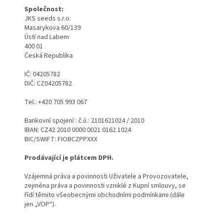
Společnost:
JKS seeds s.r.o.
Masarykova 60/139
Ústí nad Labem
400 01
Česká Republika
IČ: 04205782
DIČ: CZ04205782
Tel.: +420 705 993 067
Bankovní spojení : č.ú.: 2101621024 / 2010
IBAN: CZ42 2010 0000 0021 0162 1024
BIC/SWIFT: FIOBCZPPXXX
Prodávající je plátcem DPH.
Vzájemná práva a povinnosti Uživatele a Provozovatele,
zejména práva a povinnosti vzniklé z Kupní smlouvy, se
řídí těmito všeobecnými obchodními podmínkami (dále
jen „VOP“).