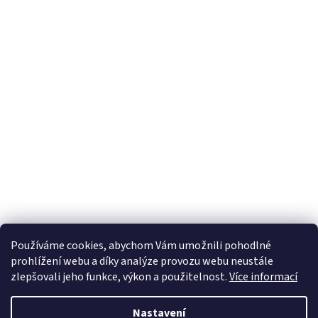
í
p
r
v
k
y
v
ý
p
i
s
u
Používáme cookies, abychom Vám umožnili pohodlné
prohlížení webu a díky analýze provozu webu neustále
Z
zlepšovali jeho funkce, výkon a použitelnost.
Více informací
á
Vytvořil Shoptet
p
Nastavení