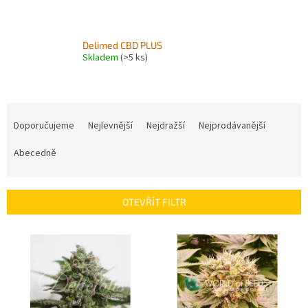
Delimed CBD PLUS
Skladem
(>5 ks)
Ř
a
Doporučujeme
Nejlevnější
Nejdražší
Nejprodávanější
z
e
Abecedně
n
í
p
OTEVŘÍT FILTR
r
o
V
d
ý
u
p
k
i
t
s
ů