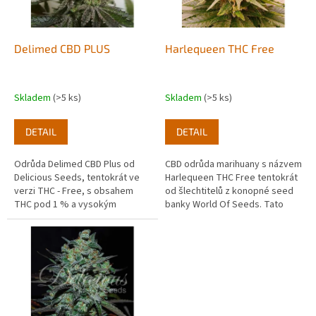
p
r
o
d
Delimed CBD PLUS
Harlequeen THC Free
u
k
t
Skladem
(>5 ks)
Skladem
(>5 ks)
ů
DETAIL
DETAIL
Odrůda Delimed CBD Plus od
CBD odrůda marihuany s názvem
Delicious Seeds, tentokrát ve
Harlequeen THC Free tentokrát
verzi THC - Free, s obsahem
od šlechtitelů z konopné seed
THC pod 1 % a vysokým
banky World Of Seeds. Tato
obsahem CBD 20 %. Jedná se o
odrůda konopí se vyznačuje
tzv. CBD odrůdu konopí.
velmi nízkým obsahem THC a...