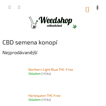
Přejít
na
NÁKUP
obsah
KOŠÍK
CBD semena konopí
Nejprodávanější
Northern Light Blue THC-Free
Skladem
(>5 ks)
Harlequeen THC Free
Skladem
(>5 ks)