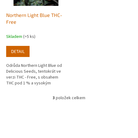
Northern Light Blue THC-
Free
Skladem
(>5 ks)
DETAIL
Odrůda Northern Light Blue od
Delicious Seeds, tentokrát ve
verzi THC - Free, s obsahem
THC pod 1 % a vysokým
obsahem CBD okolo 11 - 14 %.
Jedná se o tzv. CBD odrůdu
3
položek celkem
O
konopí.
v
l
á
d
a
c