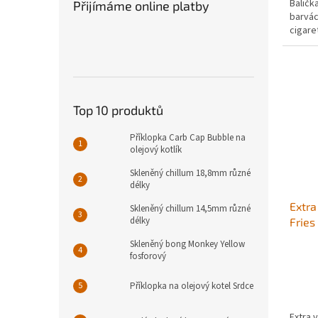
Baličk
Přijímáme online platby
barvác
cigare
Top 10 produktů
Příklopka Carb Cap Bubble na
olejový kotlík
Skleněný chillum 18,8mm různé
délky
Extra
Skleněný chillum 14,5mm různé
délky
Fries
Skleněný bong Monkey Yellow
fosforový
Příklopka na olejový kotel Srdce
Extra 