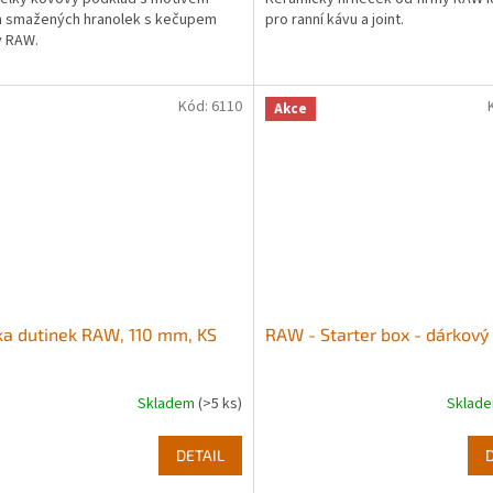
h smažených hranolek s kečupem
pro ranní kávu a joint.
y RAW.
Kód:
6110
Akce
ka dutinek RAW, 110 mm, KS
RAW - Starter box - dárkový
Skladem
(>5 ks)
Sklad
DETAIL