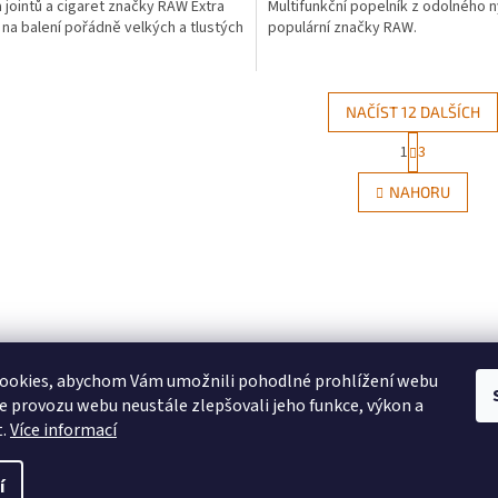
a jointů a cigaret značky RAW Extra
Multifunkční popelník z odolného 
 na balení pořádně velkých a tlustých
populární značky RAW.
NAČÍST 12 DALŠÍCH
S
1
3
O
t
r
v
NAHORU
á
l
n
á
k
d
o
a
v
c
á
í
n
p
í
r
v
ookies, abychom Vám umožnili pohodlné prohlížení webu
k
ze provozu webu neustále zlepšovali jeho funkce, výkon a
y
t.
Více informací
v
ý
p
í
ráva vyhrazena.