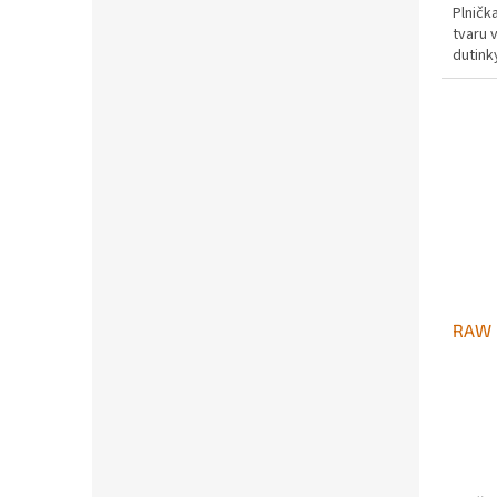
Plničk
tvaru 
dutinky
RAW b