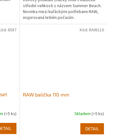
střední velikosti s názvem Summer Beach.
Novinka mezi kuřáckými potřebami RAW,
inspirovaná letním počasím.
Kód:
6587
Kód:
RAW110
 set
RAW balička 110 mm
em
(>5 ks)
Skladem
(>5 ks)
DETAIL
DETAIL