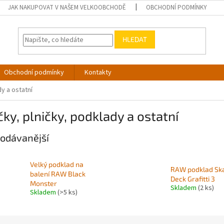
JAK NAKUPOVAT V NAŠEM VELKOOBCHODĚ
OBCHODNÍ PODMÍNKY
HLEDAT
Obchodní podmínky
Kontakty
dy a ostatní
čky, plničky, podklady a ostatní
odávanější
Velký podklad na
RAW podklad Sk
balení RAW Black
Deck Grafitti 3
Monster
Skladem
(2 ks)
Skladem
(>5 ks)