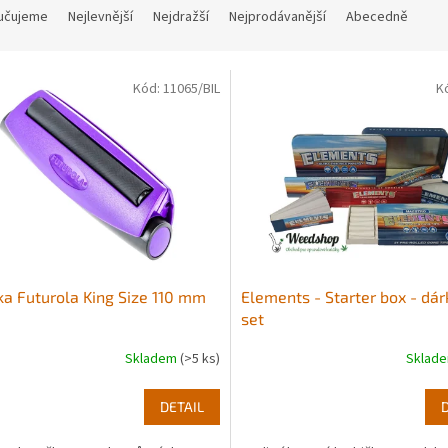
učujeme
Nejlevnější
Nejdražší
Nejprodávanější
Abecedně
Kód:
11065/BIL
K
ka Futurola King Size 110 mm
Elements - Starter box - dá
set
Skladem
(>5 ks)
Sklad
DETAIL