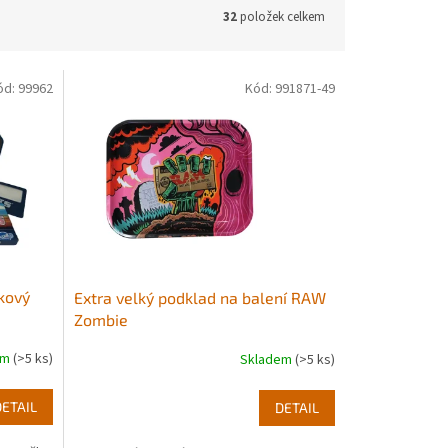
32
položek celkem
ód:
99962
Kód:
991871-49
rkový
Extra velký podklad na balení RAW
Zombie
em
(>5 ks)
Skladem
(>5 ks)
DETAIL
DETAIL