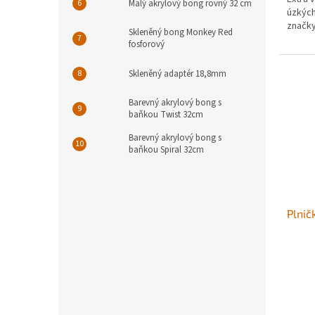
Malý akrylový bong rovný 32 cm
úzkýc
značk
Skleněný bong Monkey Red
fosforový
Skleněný adaptér 18,8mm
Barevný akrylový bong s
baňkou Twist 32cm
Barevný akrylový bong s
baňkou Spiral 32cm
Plnič