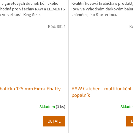
a cigaretových dutinek kónického
Kvalitní kovová krabička s produk
vhodná pro všechny RAW a ELEMENTS
RAW ve výhodném dárkovém bale
 ve velikosti King Size.
známém jako Starter box.
Kód:
9914
K
alička 125 mm Extra Phatty
RAW Catcher - multifunkční
popelník
Skladem
(3 ks)
Sklad
DETAIL