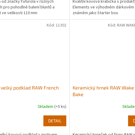
a od značky Futurola v různých
Kvalitní kovová krabička s produk
h pro pohodlné balení bluntů a
Elements ve výhodném dárkovém 
t ve velikosti 110 mm
známém jako Starter box.
Kód:
11302
Kód:
RAW WAK
 velký podklad RAW French
Keramický hrnek RAW Wake
Bake
Skladem
(>5 ks)
Sklad
DETAIL
velký kovový podklad s motivem
Keramický hrneček od firmy RAW i