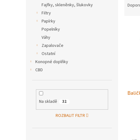
n
a
Fajfky, skleněnky, šlukovky
Dopor
e
z
Filtry
l
e
Papírky
V
n
Popelníky
ý
í
Váhy
p
p
i
r
Zapalovače
s
o
Ostatní
p
d
Konopné doplňky
r
u
CBD
o
k
d
t
u
ů
Balič
k
t
Na skladě
32
ů
ROZBALIT FILTR