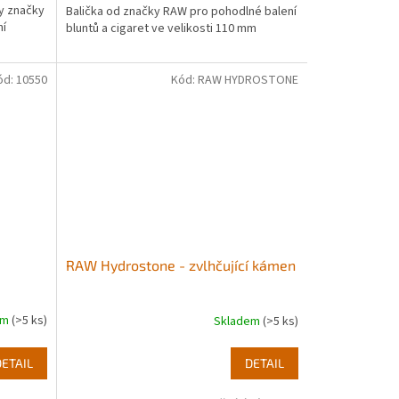
ty značky
Balička od značky RAW pro pohodlné balení
ní
bluntů a cigaret ve velikosti 110 mm
ód:
10550
Kód:
RAW HYDROSTONE
RAW Hydrostone - zvlhčující kámen
em
(>5 ks)
Skladem
(>5 ks)
DETAIL
DETAIL