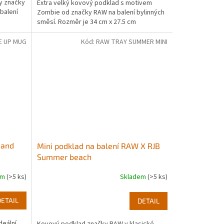
ty značky
Extra velký kovový podklad s motivem
balení
Zombie od značky RAW na balení bylinných
směsí. Rozměr je 34 cm x 27.5 cm
E UP MUG
Kód:
RAW TRAY SUMMER MINI
 and
Mini podklad na balení RAW X RJB
Summer beach
em
(>5 ks)
Skladem
(>5 ks)
DETAIL
DETAIL
deální
Kovový podklad značky RAW v klasické