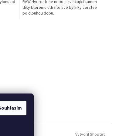
nylonu od
RAW Hydrostone nebo-li zvlhčující kámen
díky kterému udržíte své bylinky čerstvé
po dlouhou dobu.
Souhlasím
Vytvořil Shoptet