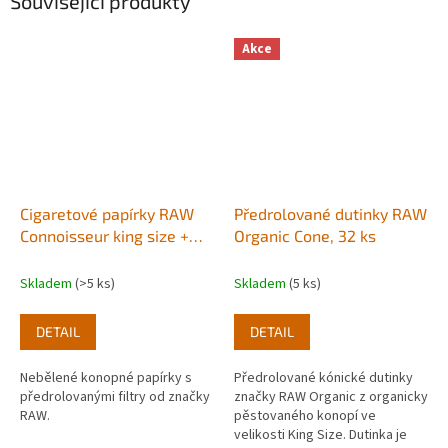
Související produkty
Akce
Cigaretové papírky RAW
Předrolované dutinky RAW
Connoisseur king size +
Organic Cone, 32 ks
předrolované filtry
Skladem
(>5 ks)
Skladem
(5 ks)
DETAIL
DETAIL
Nebělené konopné papírky s
Předrolované kónické dutinky
předrolovanými filtry od značky
značky RAW Organic z organicky
RAW.
pěstovaného konopí ve
velikosti King Size. Dutinka je