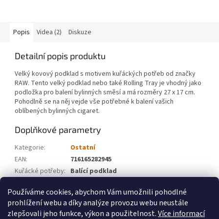
vyrobena z extra tenkého
papíru a je dostupná ve velkém
balení...
Popis
Videa (2)
Diskuze
Detailní popis produktu
Velký kovový podklad s motivem kuřáckých potřeb od značky
RAW. Tento velký podklad nebo také Rolling Tray je vhodný jako
podložka pro balení bylinných směsí a má rozměry
27 x 17 cm
.
Pohodlně se na něj vejde vše potřebné k balení vašich
oblíbených bylinných cigaret.
Doplňkové parametry
Kategorie
:
Ostatní
EAN
:
716165282945
Kuřácké potřeby
:
Balící podklad
Značka
:
RAW
Používáme cookies, abychom Vám umožnili pohodlné
prohlížení webu a díky analýze provozu webu neustále
Z
zlepšovali jeho funkce, výkon a použitelnost.
Více informací