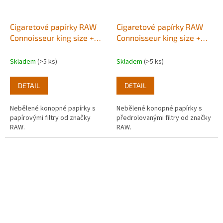
Cigaretové papírky RAW
Cigaretové papírky RAW
Connoisseur king size +
Connoisseur king size +
filtry
předrolované filtry
Skladem
(>5 ks)
Skladem
(>5 ks)
DETAIL
DETAIL
Nebělené konopné papírky s
Nebělené konopné papírky s
papírovými filtry od značky
předrolovanými filtry od značky
RAW.
RAW.