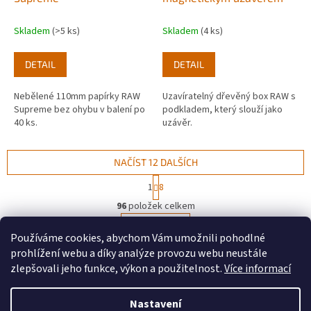
Skladem
(>5 ks)
Skladem
(4 ks)
DETAIL
DETAIL
Nebělené 110mm papírky RAW
Uzavíratelný dřevěný box RAW s
Supreme bez ohybu v balení po
podkladem, který slouží jako
40 ks.
uzávěr.
NAČÍST 12 DALŠÍCH
S
1
8
t
O
r
96
položek celkem
v
á
l
NAHORU
n
Používáme cookies, abychom Vám umožnili pohodlné
á
k
d
o
prohlížení webu a díky analýze provozu webu neustále
v
Z
a
zlepšovali jeho funkce, výkon a použitelnost.
Více informací
á
c
á
n
í
Vytvořil Shoptet
p
í
Nastavení
p