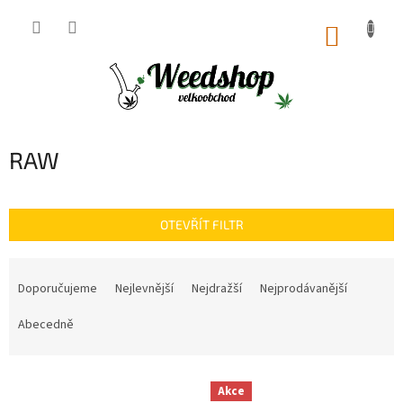
Přejít
na
NÁKUP
obsah
KOŠÍK
RAW
OTEVŘÍT FILTR
Ř
a
Doporučujeme
Nejlevnější
Nejdražší
Nejprodávanější
z
e
Abecedně
n
í
V
p
Akce
ý