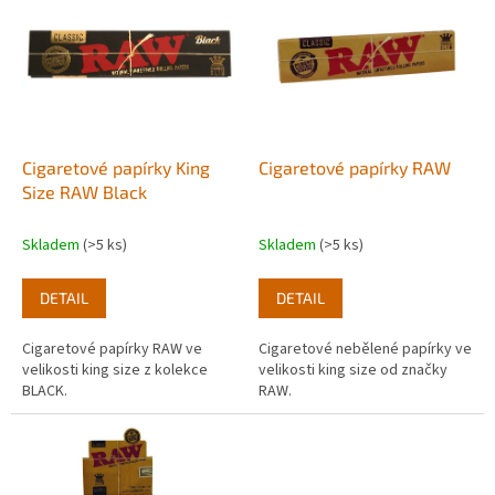
r
p
o
i
d
s
u
p
k
r
t
o
ů
d
Cigaretové papírky King
Cigaretové papírky RAW
u
Size RAW Black
k
t
Skladem
(>5 ks)
Skladem
(>5 ks)
ů
DETAIL
DETAIL
Cigaretové papírky RAW ve
Cigaretové nebělené papírky ve
velikosti king size z kolekce
velikosti king size od značky
BLACK.
RAW.