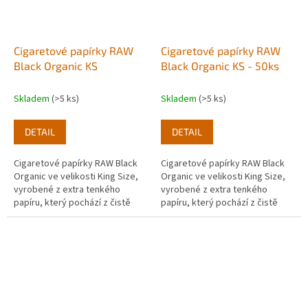
Cigaretové papírky RAW
Cigaretové papírky RAW
Black Organic KS
Black Organic KS - 50ks
Skladem
(>5 ks)
Skladem
(>5 ks)
DETAIL
DETAIL
Cigaretové papírky RAW Black
Cigaretové papírky RAW Black
Organic ve velikosti King Size,
Organic ve velikosti King Size,
vyrobené z extra tenkého
vyrobené z extra tenkého
papíru, který pochází z čistě
papíru, který pochází z čistě
organicky pěstovaného konopí.
organicky pěstovaného
konopí. Box: 50ks