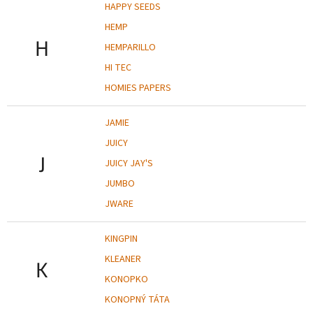
HAPPY SEEDS
HEMP
H
HEMPARILLO
HI TEC
HOMIES PAPERS
JAMIE
JUICY
J
JUICY JAY'S
JUMBO
JWARE
KINGPIN
KLEANER
K
KONOPKO
KONOPNÝ TÁTA