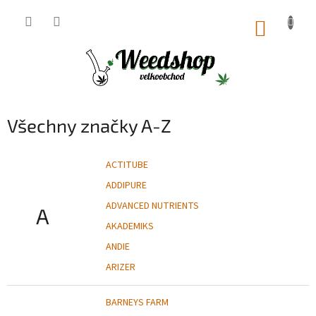
Přejít
na
NÁKUP
obsah
KOŠÍK
Všechny značky A-Z
ACTITUBE
ADDIPURE
ADVANCED NUTRIENTS
A
AKADEMIKS
ANDIE
ARIZER
BARNEYS FARM