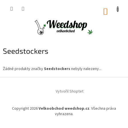
Přejít
na
NÁKUP
obsah
KOŠÍK
Seedstockers
Žádné produkty značky
Seedstockers
nebyly nalezeny...
Z
á
Vytvořil Shoptet
p
a
t
Copyright 2026
Velkoobchod weedshop.cz
. Všechna práva
í
vyhrazena.