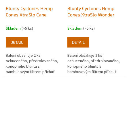
Blunty Cyclones Hemp
Blunty Cyclones Hemp
Cones XtraSlo Cane
Cones XtraSlo Wonder
Skladem
(>5 ks)
Skladem
(>5 ks)
DETAIL
DETAIL
Balení obsahuje 2 ks
Balení obsahuje 2 ks
ochuceného, předrolovaného,
ochuceného, předrolovaného,
konopného bluntu s
konopného bluntu s
bambusovým filtrem příchuť
bambusovým filtrem příchuť
Cane (cukrová třtina).
Wonder (bezinka).