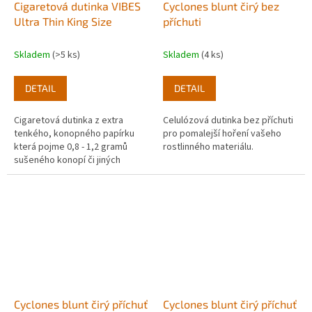
Cigaretová dutinka VIBES
Cyclones blunt čirý bez
Ultra Thin King Size
příchuti
Skladem
(>5 ks)
Skladem
(4 ks)
DETAIL
DETAIL
Cigaretová dutinka z extra
Celulózová dutinka bez příchuti
tenkého, konopného papírku
pro pomalejší hoření vašeho
která pojme 0,8 - 1,2 gramů
rostlinného materiálu.
sušeného konopí či jiných
legálních bylinek.
Cyclones blunt čirý příchuť
Cyclones blunt čirý příchuť