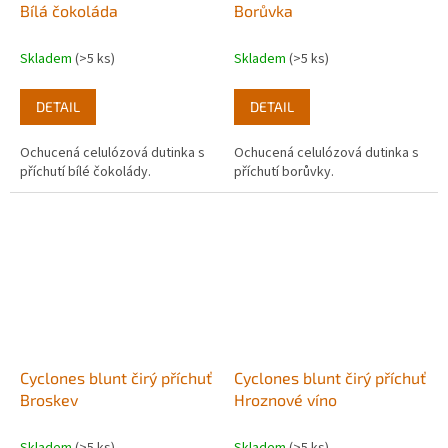
Bílá čokoláda
Borůvka
Skladem
(>5 ks)
Skladem
(>5 ks)
DETAIL
DETAIL
Ochucená celulózová dutinka s
Ochucená celulózová dutinka s
příchutí bílé čokolády.
příchutí borůvky.
Cyclones blunt čirý příchuť
Cyclones blunt čirý příchuť
Broskev
Hroznové víno