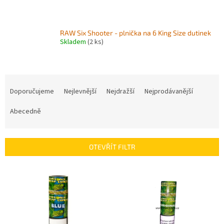
RAW Six Shooter - plnička na 6 King Size dutinek
Skladem
(2 ks)
Ř
a
Doporučujeme
Nejlevnější
Nejdražší
Nejprodávanější
z
e
Abecedně
n
í
p
OTEVŘÍT FILTR
r
o
V
d
ý
u
p
k
i
t
s
ů