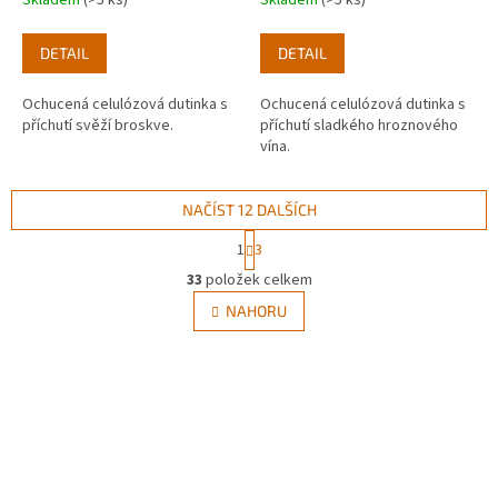
Skladem
(>5 ks)
Skladem
(>5 ks)
DETAIL
DETAIL
Ochucená celulózová dutinka s
Ochucená celulózová dutinka s
příchutí svěží broskve.
příchutí sladkého hroznového
vína.
NAČÍST 12 DALŠÍCH
S
1
3
t
O
r
33
položek celkem
v
á
l
NAHORU
n
á
k
d
o
v
a
á
c
n
í
í
p
r
v