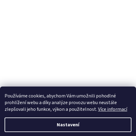
k
y
v
ý
p
i
s
u
Používáme cookies, abychom Vám umožnili pohodlné
prohlížení webu a díky analýze provozu webu neustále
Z
zlepšovali jeho funkce, výkon a použitelnost.
Více informací
á
Vytvořil Shoptet
p
Nastavení
a
t