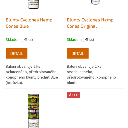
p
r
o
d
Blunty Cyclones Hemp
Blunty Cyclones Hemp
u
Cones Blue
Cones Original
k
t
Skladem
(>5 ks)
Skladem
(>5 ks)
ů
DETAIL
DETAIL
Balení obsahuje 2 ks
Balení obsahuje 2 ks
ochuceného, předrolovaného,
neochuceného,
konopného bluntu příchuť Blue
předrolovaného, konopného
(borůvka).
bluntu.
Akce