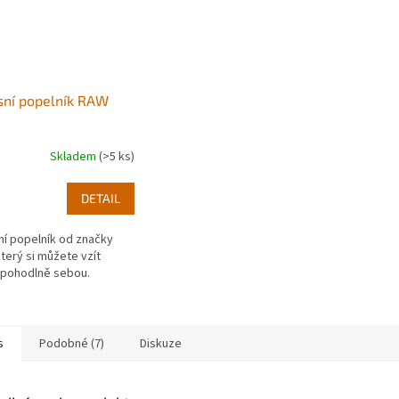
sní popelník RAW
Skladem
(>5 ks)
DETAIL
í popelník od značky
terý si můžete vzít
 pohodlně sebou.
s
Podobné (7)
Diskuze