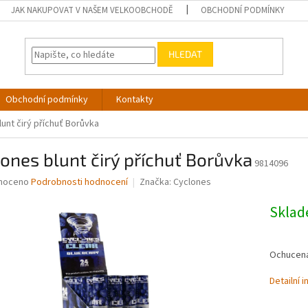
JAK NAKUPOVAT V NAŠEM VELKOOBCHODĚ
OBCHODNÍ PODMÍNKY
HLEDAT
Obchodní podmínky
Kontakty
unt čirý příchuť Borůvka
ones blunt čirý příchuť Borůvka
9814096
né
noceno
Podrobnosti hodnocení
Značka:
Cyclones
ní
u
Skla
Ochucená 
ek.
Detailní 