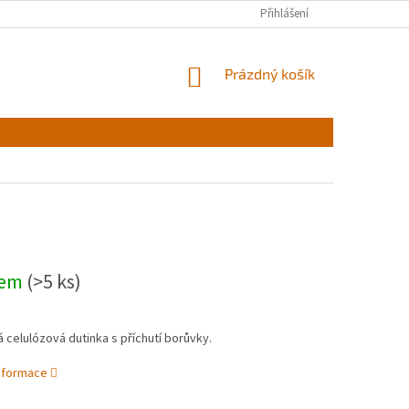
Přihlášení
NÁKUPNÍ
Prázdný košík
KOŠÍK
dem
(>5 ks)
celulózová dutinka s příchutí borůvky.
informace