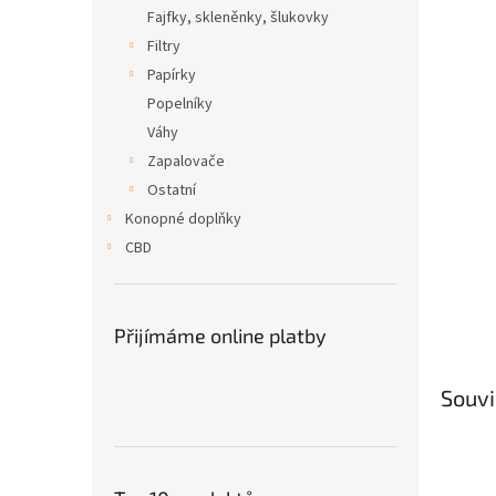
n
Fajfky, skleněnky, šlukovky
e
Filtry
l
Papírky
Popelníky
Váhy
Zapalovače
Ostatní
Konopné doplňky
CBD
Přijímáme online platby
Souvi