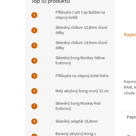
Top 10 produktů
Příklopka Carb Cap Bubble na
olejový kotlík
Skleněný chillum 18,8mm různé
délky
Kape
Skleněný chillum 14,5mm různé
délky
Skleněný bong Monkey Yellow
fosforový
Příklopka na olejový kotel Srdce
Kapesn
RAW, k
Malý akrylový bong rovný 32 cm
všude
Skleněný bong Monkey Red
fosforový
Popi
Skleněný adaptér 18,8mm
Barevný akrylový bong s