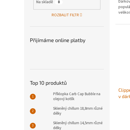
Dárkov
Na skladě
8
populá
veliko
ROZBALIT FILTR
Přijímáme online platby
Top 10 produktů
Clipp
Příklopka Carb Cap Bubble na
v dár
olejový kotlík
Skleněný chillum 18,8mm různé
délky
Skleněný chillum 14,5mm různé
délky