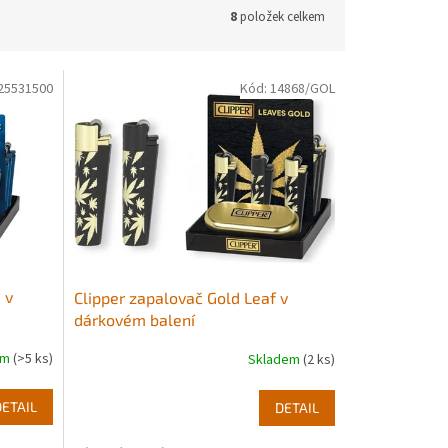
8
položek celkem
25531500
Kód:
14868/GOL
 v
Clipper zapalovač Gold Leaf v
dárkovém balení
em
(>5 ks)
Skladem
(2 ks)
DETAIL
DETAIL