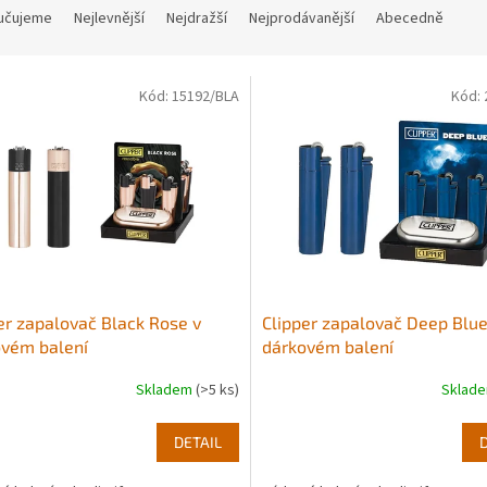
učujeme
Nejlevnější
Nejdražší
Nejprodávanější
Abecedně
Kód:
15192/BLA
Kód:
er zapalovač Black Rose v
Clipper zapalovač Deep Blue
ovém balení
dárkovém balení
Skladem
(>5 ks)
Sklad
DETAIL