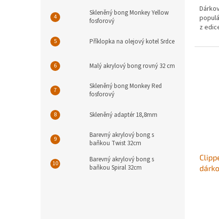
Dárkov
Skleněný bong Monkey Yellow
popul
fosforový
z edic
Příklopka na olejový kotel Srdce
Malý akrylový bong rovný 32 cm
Skleněný bong Monkey Red
fosforový
Skleněný adaptér 18,8mm
Barevný akrylový bong s
baňkou Twist 32cm
Clipp
Barevný akrylový bong s
baňkou Spiral 32cm
dárk