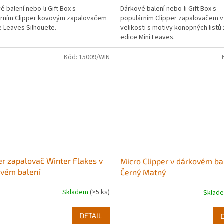
é balení nebo-li Gift Box s
Dárkové balení nebo-li Gift Box s
árním Clipper kovovým zapalovačem
populárním Clipper zapalovačem v
e Leaves Silhouete.
velikosti s motivy konopných listů 
edice Mini Leaves.
Kód:
15009/WIN
er zapalovač Winter Flakes v
Micro Clipper v dárkovém ba
ovém balení
Černý Matný
Skladem
(>5 ks)
Sklad
DETAIL