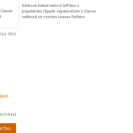
Dárkové balení nebo-li Gift Box s
 Classic
populárním Clipper zapalovačem v Classic
z
velikosti se vzorem Leaves Pattern.
Kód:
9923
lení
em
(>5 ks)
DETAIL