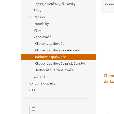
n
a
Fajfky, skleněnky, šlukovky
Dopor
e
z
Filtry
l
e
Papírky
V
n
Popelníky
ý
í
Váhy
p
p
i
r
Zapalovače
s
o
Clipper zapalovače
p
d
Clipper zapalovače celé sady
r
u
Dárkové zapalovače
o
k
Clipper zapalovače příslušenství
d
t
Jednorázové zapalovače
u
ů
Clipp
k
Ostatní
dárk
t
Konopné doplňky
ů
CBD