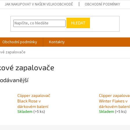
JAK NAKUPOVAT V NAŠEM VELKOOBCHODĚ
OBCHODNÍ PODMÍNKY
HLEDAT
Obchodní podmínky
Kontakty
vé zapalovače
kové zapalovače
odávanější
Clipper zapalovač
Clipper zapalova
Black Rose v
Winter Flakes v
dárkovém balení
dárkovém balení
Skladem
(>5 ks)
Skladem
(>5 ks)