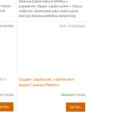
Dárkové balení nebo-li Gift Box s
 Classic
populárním Clipper zapalovačem v Classic
arvě.
velikosti v limitované edici Gold Leaves
která je dokola potištěna zlatými listy
konopí.
4706/MIN
Kód:
CCS015/LEA
es v
Clipper zapalovač v dárkovém
balení Leaves Pattern
em
(>5 ks)
Skladem
(>5 ks)
DETAIL
DETAIL