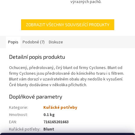
výrazných pachů.
ZOBRAZIT VŠECHNY SOUVISEJÍCÍ PRODUKTY
Popis
Podobné (7)
Diskuze
Detailní popis produktu
Ochucený, předrolovaný, čirý blunt od firmy Cyclones. Blunt od
firmy Cyclones jsou předrolované do kónického tvaru i s filtrem.
Blunt vám dorazí v uzavíratelném obalu aby nedošlo k vysušení.
Čiré blunty dodáváme v několika příchutích.
Doplňkové parametry
Kategorie
:
Kuřácké potřeby
Hmotnost
:
0.1 kg
EAN
:
716165201663
Kuřácké potřeby
:
Blunt