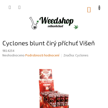
Přejít
na
NÁKUP
obsah
KOŠÍK
Cyclones blunt čirý příchuť Višeň
9814254
Průměrné
Neohodnoceno
Podrobnosti hodnocení
Značka:
Cyclones
hodnocení
produktu
je
0,0
z
5
hvězdiček.