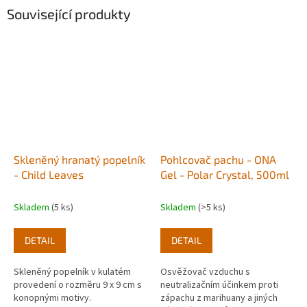
Související produkty
Skleněný hranatý popelník
Pohlcovač pachu - ONA
- Child Leaves
Gel - Polar Crystal, 500ml
Skladem
(5 ks)
Skladem
(>5 ks)
DETAIL
DETAIL
Skleněný popelník v kulatém
Osvěžovač vzduchu s
provedení o rozměru 9 x 9 cm s
neutralizačním účinkem proti
konopnými motivy.
zápachu z marihuany a jiných