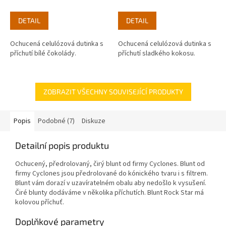
DETAIL
DETAIL
Ochucená celulózová dutinka s
Ochucená celulózová dutinka s
příchutí bílé čokolády.
příchutí sladkého kokosu.
ZOBRAZIT VŠECHNY SOUVISEJÍCÍ PRODUKTY
Popis
Podobné (7)
Diskuze
Detailní popis produktu
Ochucený, předrolovaný, čirý blunt od firmy Cyclones. Blunt od
firmy Cyclones jsou předrolované do kónického tvaru i s filtrem.
Blunt vám dorazí v uzavíratelném obalu aby nedošlo k vysušení.
Čiré blunty dodáváme v několika příchutích. Blunt Rock Star má
kolovou příchuť.
Doplňkové parametry