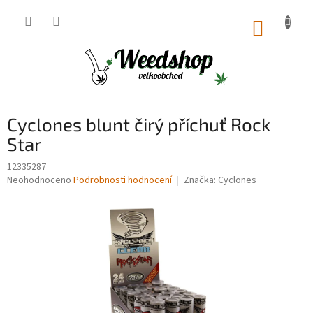
Přejít
na
NÁKUP
obsah
KOŠÍK
Cyclones blunt čirý příchuť Rock
Star
12335287
Průměrné
Neohodnoceno
Podrobnosti hodnocení
Značka:
Cyclones
hodnocení
produktu
je
0,0
z
5
hvězdiček.