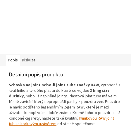
Popis
Diskuze
Detailní popis produktu
Schovka na joint nebo-li joint tube značky RAW,
vyrobená z
kvalitního a tvrdého plastu do které se vejdou
3 king size
dutinky
, nebo již naplněné jointy. Plastová joint tuba má velmi
těsné zavírání který nepropouští pachy z pouzdra ven. Pouzdro
je navíc potištěno legendárním logem RAW, které je mezi
uživateli konopí velmi dobře známo. Kromě tohoto pouzdra na 3
konopné cigarety, najdete také kvalitní,
hliníkovou RAW joint
tubu s korkovým uzávěrem
od stejné společnosti.