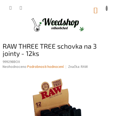
Přejít
na
NÁKUP
obsah
KOŠÍK
RAW THREE TREE schovka na 3
jointy - 12ks
999298BOX
Průměrné
Neohodnoceno
Podrobnosti hodnocení
Značka:
RAW
hodnocení
produktu
je
0,0
z
5
hvězdiček.