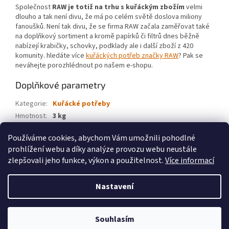
Společnost
RAW je totiž na trhu s kuřáckým zbožím
velmi
dlouho a tak není divu, že má po celém světě doslova miliony
fanoušků. Není tak divu, že se firma RAW začala zaměřovat také
na doplňkový sortiment a kromě papírků či filtrů dnes běžně
nabízejí krabičky, schovky, podklady ale i další zboží z 420
komunity. hledáte více
kuřáckých potřeb značky RAW
? Pak se
neváhejte porozhlédnout po našem e-shopu.
Doplňkové parametry
Kategorie
:
Kuřácké potřeby
Hmotnost
:
3 kg
EAN
:
716165293071
Používáme cookies, abychom Vám umožnili pohodlné
prohlížení webu a díky analýze provozu webu neustále
Z
zlepšovali jeho funkce, výkon a použitelnost.
Více informací
á
Vytvořil Shoptet
p
Nastavení
a
t
Copyright 2026
Velkoobchod weedshop.cz
. Všechna práva
í
vyhrazena.
Souhlasím