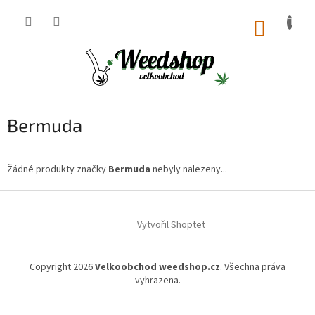
Přejít
na
NÁKUP
obsah
KOŠÍK
Bermuda
Žádné produkty značky
Bermuda
nebyly nalezeny...
Z
á
Vytvořil Shoptet
p
a
t
Copyright 2026
Velkoobchod weedshop.cz
. Všechna práva
í
vyhrazena.