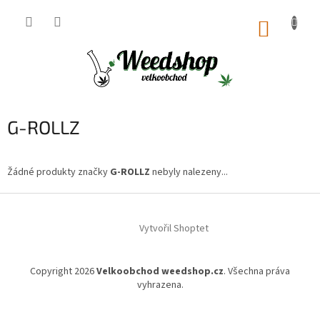
Přejít
na
NÁKUP
obsah
KOŠÍK
G-ROLLZ
Žádné produkty značky
G-ROLLZ
nebyly nalezeny...
Z
á
Vytvořil Shoptet
p
a
t
Copyright 2026
Velkoobchod weedshop.cz
. Všechna práva
í
vyhrazena.