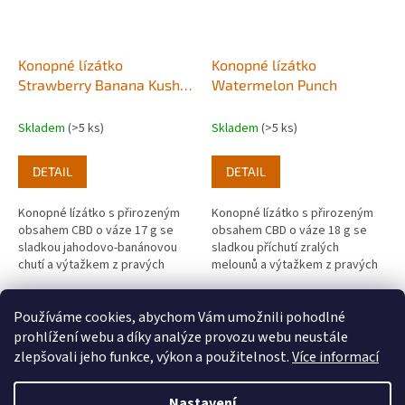
Konopné lízátko
Konopné lízátko
Strawberry Banana Kush
Watermelon Punch
17g
Skladem
(>5 ks)
Skladem
(>5 ks)
DETAIL
DETAIL
Konopné lízátko s přirozeným
Konopné lízátko s přirozeným
obsahem CBD o váze 17 g se
obsahem CBD o váze 18 g se
sladkou jahodovo-banánovou
sladkou příchutí zralých
chutí a výtažkem z pravých
melounů a výtažkem z pravých
rostlin konopí.
rostlin konopí.
10
položek celkem
O
Používáme cookies, abychom Vám umožnili pohodlné
v
prohlížení webu a díky analýze provozu webu neustále
l
Z
zlepšovali jeho funkce, výkon a použitelnost.
Více informací
á
á
d
Vytvořil Shoptet
p
a
Nastavení