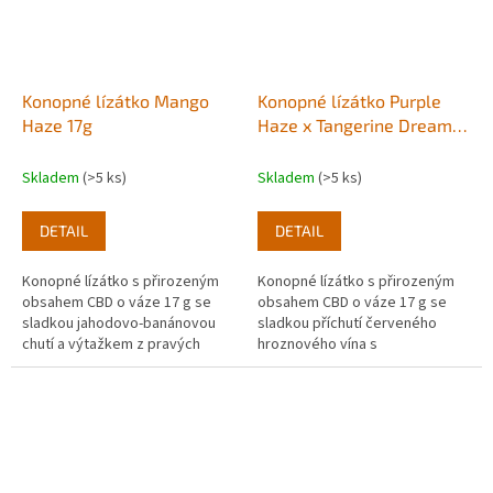
Konopné lízátko Mango
Konopné lízátko Purple
Haze 17g
Haze x Tangerine Dream
17g
Skladem
(>5 ks)
Skladem
(>5 ks)
DETAIL
DETAIL
Konopné lízátko s přirozeným
Konopné lízátko s přirozeným
obsahem CBD o váze 17 g se
obsahem CBD o váze 17 g se
sladkou jahodovo-banánovou
sladkou příchutí červeného
chutí a výtažkem z pravých
hroznového vína s
rostlin konopí. Balení 1ks.
mandarinkami a výtažkem z
pravých rostlin konopí.