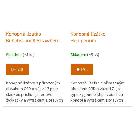
Konopné lízátko
Konopné lízátko
BubbleGum X Strawberry
Hemperium
17g
Skladem
(>5 ks)
Skladem
(>5 ks)
DETAIL
DETAIL
Konopné lízátko s přirozeným
Konopné lízátko s přirozeným
obsahem CBD o váze 17 g se
obsahem CBD o váze 17 g s
sladkou příchutí jahodové
typicky jemně štiplavou chutí
žvýkačky a výtažkem z pravých
konopí a výtažkem z pravých
rostlin konopí.
rostlin marihuany. Balení 1ks.