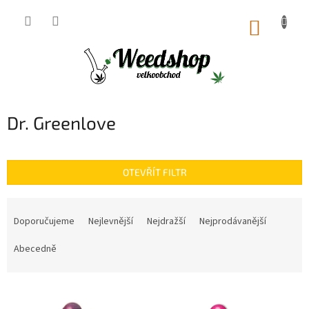
Přejít
na
NÁKUP
obsah
KOŠÍK
Dr. Greenlove
OTEVŘÍT FILTR
Ř
a
Doporučujeme
Nejlevnější
Nejdražší
Nejprodávanější
z
e
Abecedně
n
í
V
p
ý