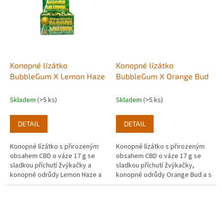
Konopné lízátko
Konopné lízátko
BubbleGum X Lemon Haze
BubbleGum X Orange Bud
Skladem
(>5 ks)
Skladem
(>5 ks)
DETAIL
DETAIL
Konopné lízátko s přirozeným
Konopné lízátko s přirozeným
obsahem CBD o váze 17 g se
obsahem CBD o váze 17 g se
sladkou příchutí žvýkačky a
sladkou příchutí žvýkačky,
konopné odrůdy Lemon Haze a
konopné odrůdy Orange Bud a s
s výtažkem z pravých odrůd
výtažkem z pravých odrůd
konopí.
konopí.