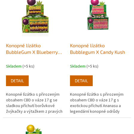
r
p
o
i
d
s
u
p
k
r
t
o
ů
d
Konopné lízátko
Konopné lízátko
u
BubbleGum X Blueberry
Bubblegum X Candy Kush
k
17g
t
Skladem
(>5 ks)
Skladem
(>5 ks)
ů
DETAIL
DETAIL
Konopné lízátko s přirozeným
Konopné lízátko s přirozeným
obsahem CBD o váze 17 g se
obsahem CBD o váze 17 g s
sladkou příchutí borůvkové
exotickou příchutí Ananasu a
žvýkačky a výtažkem z pravých
legendární konopné odrůdy
rostlin konopí. Balení 1ks.
Northern Light, nebo-li polární
záře. Balení 1ks.