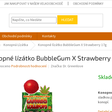
JAK NAKUPOVAT V NAŠEM VELKOOBCHODĚ
OBCHODNÍ PODMÍNKY
HLEDAT
Obchodní podmínky
Kontakty
Konopná Lízátka
Konopné lízátko BubbleGum X Strawberry 17g
opné lízátko BubbleGum X Strawberry 
né
noceno
Podrobnosti hodnocení
Značka:
Dr. Greenlove
ní
u
Skla
Konopné
sladkou p
ek.
konopí.
Detailní 