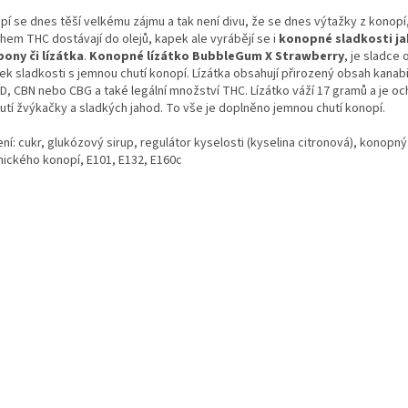
pí se dnes těší velkému zájmu a tak není divu, že se dnes výtažky z konopí,
hem THC dostávají do olejů, kapek ale vyrábějí se i
konopné sladkosti j
ony či lízátka
.
Konopné lízátko BubbleGum X Strawberry
, je sladce
ek sladkosti s jemnou chutí konopí. Lízátka obsahují přirozený obsah kanab
BD, CBN nebo CBG a také legální množství THC. Lízátko váží 17 gramů a je o
hutí žvýkačky a sladkých jahod. To vše je doplněno jemnou chutí konopí.
ní: cukr, glukózový sirup, regulátor kyselosti (kyselina citronová), konopný
nického konopí, E101, E132, E160c