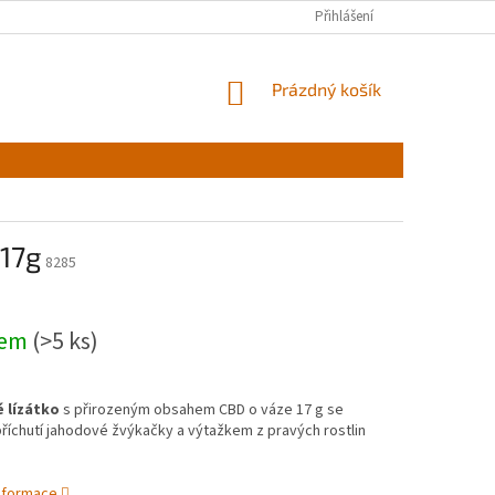
Přihlášení
NÁKUPNÍ
Prázdný košík
KOŠÍK
17g
8285
dem
(>5 ks)
 lízátko
s přirozeným obsahem CBD o váze 17 g se
říchutí jahodové žvýkačky a výtažkem z pravých rostlin
informace