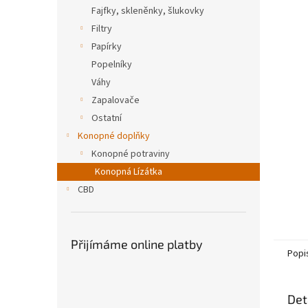
n
Fajfky, skleněnky, šlukovky
e
Filtry
l
Papírky
Popelníky
Váhy
Zapalovače
Ostatní
Konopné doplňky
Konopné potraviny
Konopná Lízátka
CBD
Přijímáme online platby
Popi
Det