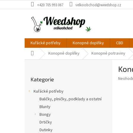
Přejít
+420 705 993 067
velkoobchod@weedshop.cz
na
obsah
Kuřácké potřeby
Konopné doplňky
CBD
Domů
Konopné doplňky
Konopné potraviny
P
Kon
o
Přeskočit
s
Průměr
Neohod
Kategorie
kategorie
t
hodnoce
r
produkt
Kuřácké potřeby
a
je
Baličky, plničky, podklady a ostatní
0,0
n
z
Blunty
n
5
í
Bongy
hvězdič
p
Drtičky
a
Dutinky