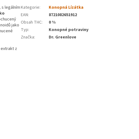
 s legálním
Kategorie
:
Konopná Lízátka
ako
EAN
:
8721082651912
 ochucený
Obsah THC
:
0 %
inoidů jako
Typ
:
Konopné potraviny
chucené
Značka
:
Dr. Greenlove
 extrakt z