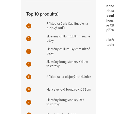
Kono
obsa
Top 10 produktů
bonb
kous
Příklopka Carb Cap Bubble na
je C
olejový kotlík
příc
Skleněný chillum 18,8mm různé
Slože
délky
tech
Skleněný chillum 14,5mm různé
délky
Skleněný bong Monkey Yellow
fosforový
Příklopka na olejový kotel Srdce
Malý akrylový bong rovný 32 cm
Skleněný bong Monkey Red
fosforový