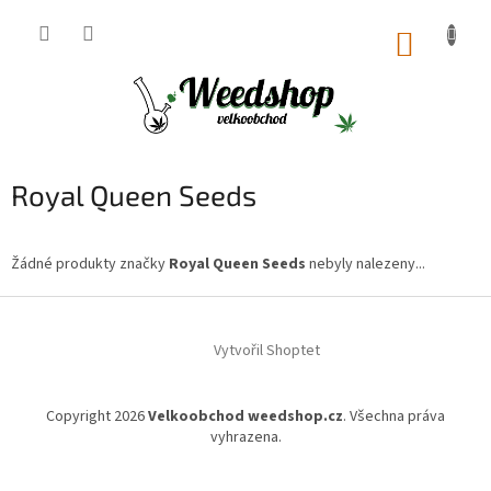
Přejít
na
NÁKUP
obsah
KOŠÍK
Royal Queen Seeds
Žádné produkty značky
Royal Queen Seeds
nebyly nalezeny...
Z
á
Vytvořil Shoptet
p
a
t
Copyright 2026
Velkoobchod weedshop.cz
. Všechna práva
í
vyhrazena.