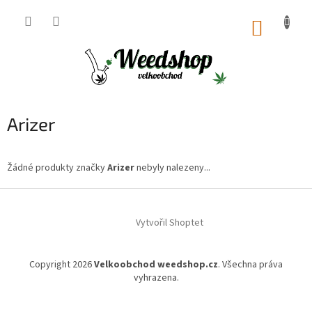
Přejít
na
NÁKUP
obsah
KOŠÍK
Arizer
Žádné produkty značky
Arizer
nebyly nalezeny...
Z
á
Vytvořil Shoptet
p
a
t
Copyright 2026
Velkoobchod weedshop.cz
. Všechna práva
í
vyhrazena.