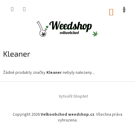
Přejít
na
NÁKUP
obsah
KOŠÍK
Kleaner
Žádné produkty značky
Kleaner
nebyly nalezeny...
Z
á
Vytvořil Shoptet
p
a
t
Copyright 2026
Velkoobchod weedshop.cz
. Všechna práva
í
vyhrazena.