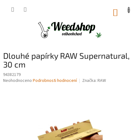
Přejít
na
NÁKUP
obsah
KOŠÍK
Dlouhé papírky RAW Supernatural,
30 cm
94382179
Průměrné
Neohodnoceno
Podrobnosti hodnocení
Značka:
RAW
hodnocení
produktu
je
0,0
z
5
hvězdiček.