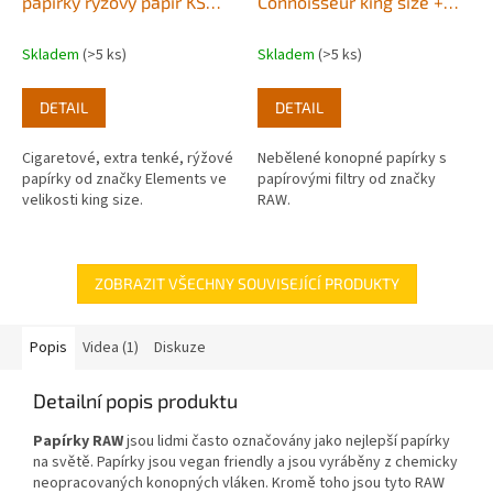
papírky rýžový papír KS
Connoisseur king size +
slim
filtry
Skladem
(>5 ks)
Skladem
(>5 ks)
DETAIL
DETAIL
Cigaretové, extra tenké, rýžové
Nebělené konopné papírky s
papírky od značky Elements ve
papírovými filtry od značky
velikosti king size.
RAW.
ZOBRAZIT VŠECHNY SOUVISEJÍCÍ PRODUKTY
Popis
Videa (1)
Diskuze
Detailní popis produktu
Papírky RAW
jsou lidmi často označovány jako nejlepší papírky
na světě. Papírky jsou vegan friendly a jsou vyráběny z chemicky
neopracovaných konopných vláken. Kromě toho jsou tyto RAW