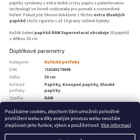
papírky vyrobeny z extra tenké vrstvy papíru s patentovanou
technologií ve formě vodoznaku pro pomalé a rovnoměrné
hoření. Pokud jste šikovní dokážete z těchto
extra dlouhých
papírků
stočit cigaretu s až 14 gramy sušené bylinky.
Každé balení
papírků RAW Supernatural obsahuje
20 papírků
s délkou 30 cm.
Doplňkové parametry
Kategorie
:
Kuřácké potřeby
EAN
:
716165179696
Délka
:
30 cm
Kuřácké
Papírky, Konopné papírky, Dlouhé
potřeby
:
papírky
Značka
:
RAW
Položka byla vyprodána…
Používáme cookies, abychom Vám umožnili pohodlné
prohlížení webu a díky analýze provozu webu neustále
Z
zlepšovali jeho funkce, výkon a použitelnost.
Více informací
á
Vytvořil Shoptet
p