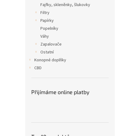
n
Fajfky, skleněnky, šlukovky
e
Filtry
l
Papírky
Popelníky
Váhy
Zapalovače
Ostatní
Konopné doplňky
CBD
Přijímáme online platby