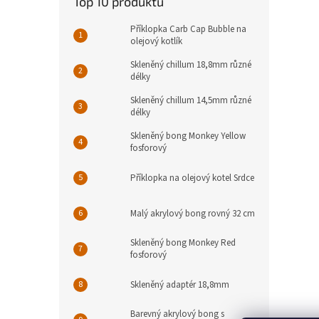
Top 10 produktů
Příklopka Carb Cap Bubble na
olejový kotlík
Skleněný chillum 18,8mm různé
délky
Skleněný chillum 14,5mm různé
délky
Skleněný bong Monkey Yellow
fosforový
Příklopka na olejový kotel Srdce
Malý akrylový bong rovný 32 cm
Skleněný bong Monkey Red
fosforový
Skleněný adaptér 18,8mm
Barevný akrylový bong s