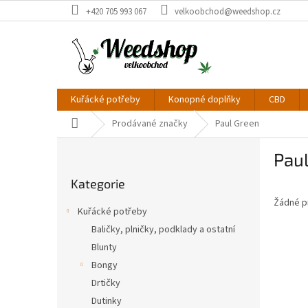
Přejít
+420 705 993 067
velkoobchod@weedshop.cz
na
obsah
Kuřácké potřeby
Konopné doplňky
CBD
Domů
Prodávané značky
Paul Green
P
Pau
o
Přeskočit
s
Kategorie
kategorie
t
Žádné p
r
Kuřácké potřeby
a
Baličky, plničky, podklady a ostatní
n
Blunty
n
í
Bongy
p
Drtičky
a
Dutinky