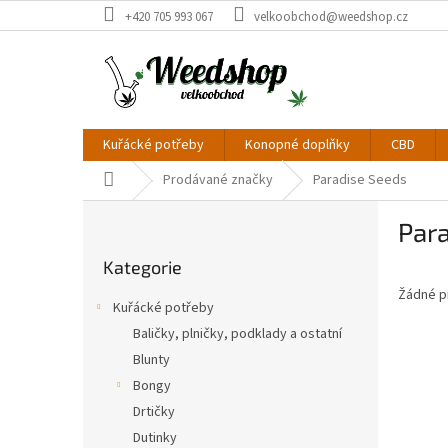
Přejít
+420 705 993 067
velkoobchod@weedshop.cz
na
obsah
Kuřácké potřeby
Konopné doplňky
CBD
Domů
Prodávané značky
Paradise Seeds
P
Par
o
Přeskočit
s
Kategorie
kategorie
t
Žádné p
r
Kuřácké potřeby
a
Baličky, plničky, podklady a ostatní
n
Blunty
n
í
Bongy
p
Drtičky
a
Dutinky