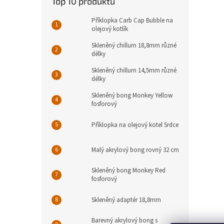
Top 10 produktů
Příklopka Carb Cap Bubble na
olejový kotlík
Skleněný chillum 18,8mm různé
délky
Skleněný chillum 14,5mm různé
délky
Skleněný bong Monkey Yellow
fosforový
Příklopka na olejový kotel Srdce
Malý akrylový bong rovný 32 cm
Skleněný bong Monkey Red
fosforový
Skleněný adaptér 18,8mm
Barevný akrylový bong s