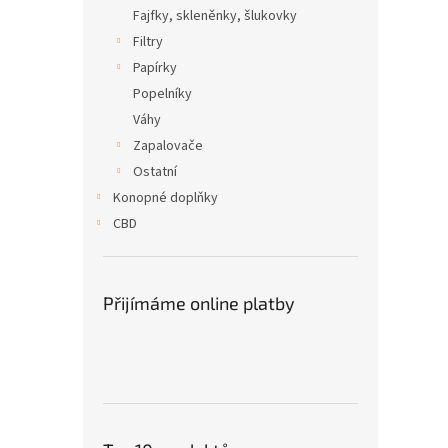
n
Fajfky, skleněnky, šlukovky
e
Filtry
l
Papírky
Popelníky
Váhy
Zapalovače
Ostatní
Konopné doplňky
CBD
Přijímáme online platby