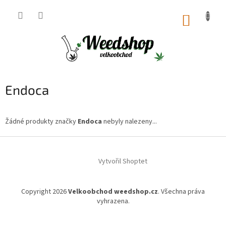
Přejít
na
NÁKUP
obsah
KOŠÍK
Endoca
Žádné produkty značky
Endoca
nebyly nalezeny...
Z
á
Vytvořil Shoptet
p
a
t
Copyright 2026
Velkoobchod weedshop.cz
. Všechna práva
í
vyhrazena.