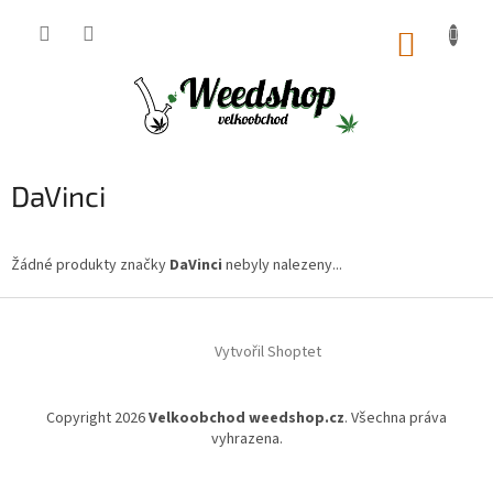
Přejít
na
NÁKUP
obsah
KOŠÍK
DaVinci
Žádné produkty značky
DaVinci
nebyly nalezeny...
Z
á
Vytvořil Shoptet
p
a
t
Copyright 2026
Velkoobchod weedshop.cz
. Všechna práva
í
vyhrazena.