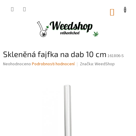
Přejít
na
NÁKUP
obsah
KOŠÍK
Skleněná fajfka na dab 10 cm
161806-S
Průměrné
Neohodnoceno
Podrobnosti hodnocení
Značka:
WeedShop
hodnocení
produktu
je
0,0
z
5
hvězdiček.