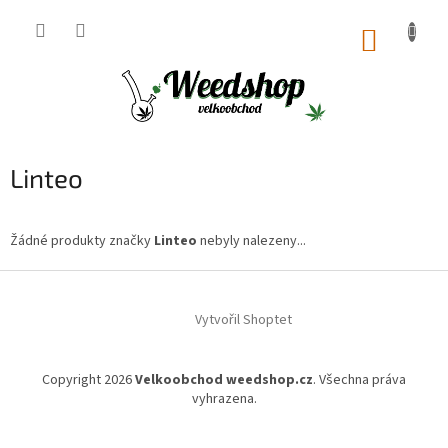
Přejít
na
NÁKUP
obsah
KOŠÍK
Linteo
Žádné produkty značky
Linteo
nebyly nalezeny...
Z
á
Vytvořil Shoptet
p
a
t
Copyright 2026
Velkoobchod weedshop.cz
. Všechna práva
í
vyhrazena.