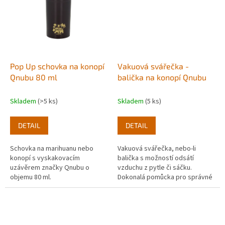
Pop Up schovka na konopí
Vakuová svářečka -
Qnubu 80 ml
balička na konopí Qnubu
Skladem
(>5 ks)
Skladem
(5 ks)
DETAIL
DETAIL
Schovka na marihuanu nebo
Vakuová svářečka, nebo-li
konopí s vyskakovacím
balička s možností odsátí
uzávěrem značky Qnubu o
vzduchu z pytle či sáčku.
objemu 80 ml.
Dokonalá pomůcka pro správné
skladování konopí či při přípravě
na diskrétní transport.