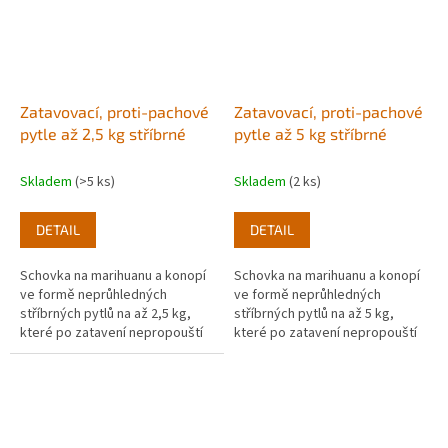
Zatavovací, proti-pachové
Zatavovací, proti-pachové
pytle až 2,5 kg stříbrné
pytle až 5 kg stříbrné
Skladem
(>5 ks)
Skladem
(2 ks)
DETAIL
DETAIL
Schovka na marihuanu a konopí
Schovka na marihuanu a konopí
ve formě neprůhledných
ve formě neprůhledných
stříbrných pytlů na až 2,5 kg,
stříbrných pytlů na až 5 kg,
které po zatavení nepropouští
které po zatavení nepropouští
pachy ven.
pachy ven.