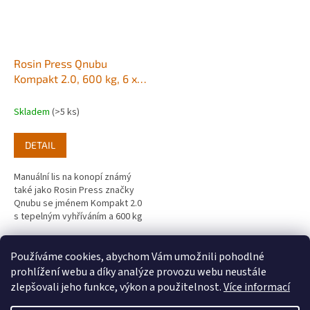
Rosin Press Qnubu
Kompakt 2.0, 600 kg, 6 x
12 cm
Skladem
(>5 ks)
DETAIL
Manuální lis na konopí známý
také jako Rosin Press značky
Qnubu se jménem Kompakt 2.0
s tepelným vyhříváním a 600 kg
silou.
7
položek celkem
O
Používáme cookies, abychom Vám umožnili pohodlné
v
prohlížení webu a díky analýze provozu webu neustále
l
Z
zlepšovali jeho funkce, výkon a použitelnost.
Více informací
á
á
d