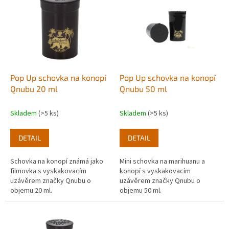
r
p
o
i
d
s
u
p
k
r
t
o
ů
d
Pop Up schovka na konopí
Pop Up schovka na konopí
u
Qnubu 20 ml
Qnubu 50 ml
k
t
Skladem
(>5 ks)
Skladem
(>5 ks)
ů
DETAIL
DETAIL
Schovka na konopí známá jako
Mini schovka na marihuanu a
filmovka s vyskakovacím
konopí s vyskakovacím
uzávěrem značky Qnubu o
uzávěrem značky Qnubu o
objemu 20 ml.
objemu 50 ml.