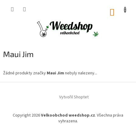
Přejít
na
NÁKUP
obsah
KOŠÍK
Maui Jim
Žádné produkty značky
Maui Jim
nebyly nalezeny...
Z
á
Vytvořil Shoptet
p
a
t
Copyright 2026
Velkoobchod weedshop.cz
. Všechna práva
í
vyhrazena.