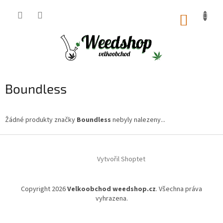
Přejít
na
NÁKUP
obsah
KOŠÍK
Boundless
Žádné produkty značky
Boundless
nebyly nalezeny...
Z
á
Vytvořil Shoptet
p
a
t
Copyright 2026
Velkoobchod weedshop.cz
. Všechna práva
í
vyhrazena.