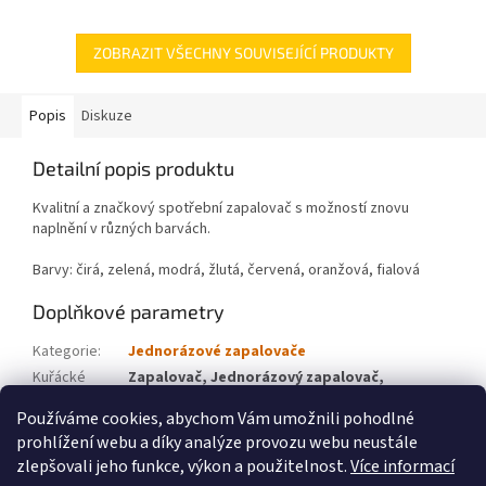
ZOBRAZIT VŠECHNY SOUVISEJÍCÍ PRODUKTY
Popis
Diskuze
Detailní popis produktu
Kvalitní a značkový spotřební zapalovač s možností znovu
naplnění v různých barvách.
Barvy: čirá, zelená, modrá, žlutá, červená, oranžová, fialová
Doplňkové parametry
Kategorie
:
Jednorázové zapalovače
Kuřácké
Zapalovač, Jednorázový zapalovač,
potřeby
:
Elektrické zapalovače
Používáme cookies, abychom Vám umožnili pohodlné
prohlížení webu a díky analýze provozu webu neustále
Z
zlepšovali jeho funkce, výkon a použitelnost.
Více informací
á