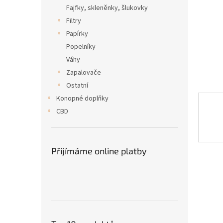
n
Fajfky, skleněnky, šlukovky
e
Filtry
l
Papírky
Popelníky
Váhy
Zapalovače
Ostatní
Konopné doplňky
CBD
Přijímáme online platby