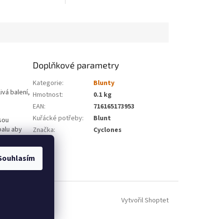
Doplňkové parametry
Kategorie
:
Blunty
ivá balení,
Hmotnost
:
0.1 kg
EAN
:
716165173953
Kuřácké potřeby
:
Blunt
sou
balu aby
Značka
:
Cyclones
 2 ks
Souhlasím
Vytvořil Shoptet