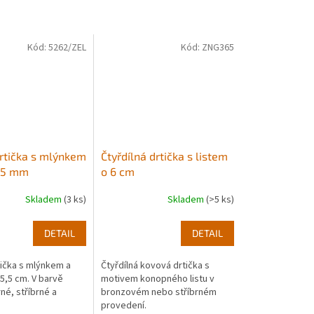
Kód:
5262/ZEL
Kód:
ZNG365
rtička s mlýnkem
Čtyřdílná drtička s listem
55 mm
o 6 cm
Skladem
(3 ks)
Skladem
(>5 ks)
DETAIL
DETAIL
ička s mlýnkem a
Čtyřdílná kovová drtička s
,5 cm. V barvě
motivem konopného listu v
né, stříbrné a
bronzovém nebo stříbrném
provedení.