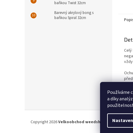
baňkou Twist 32cm
Barevný akrylový bong s
baňkou Spiral 32cm
Popi
Det
Celý
nega
vždy 
Ochu
před
nedoš
malý
Používáme c
a díky analý
použitelnos
Z
á
Nastaven
Copyright 2026
Velkoobchod weedshop.cz
. Všechna p
p
a