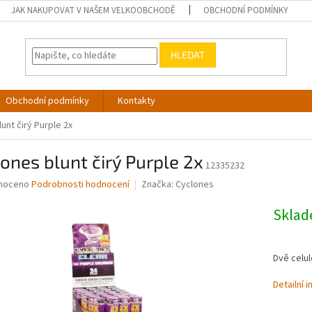
JAK NAKUPOVAT V NAŠEM VELKOOBCHODĚ
OBCHODNÍ PODMÍNKY
HLEDAT
Obchodní podmínky
Kontakty
unt čirý Purple 2x
ones blunt čirý Purple 2x
12335232
né
noceno
Podrobnosti hodnocení
Značka:
Cyclones
ní
u
Skla
Dvě celul
ek.
Detailní 