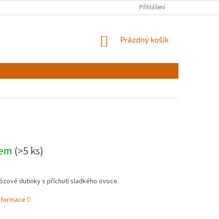
Přihlášení
NÁKUPNÍ
Prázdný košík
KOŠÍK
dem
(>5 ks)
ózové dutinky s příchutí sladkého ovoce.
informace