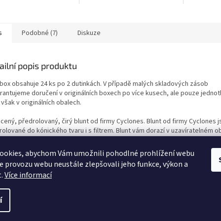
s
Podobné (7)
Diskuze
ailní popis produktu
 box obsahuje 24 ks po 2 dutinkách. V případě malých skladových zásob
rantujeme doručení v originálních boxech po více kusech, ale pouze jednotl
však v originálních obalech.
cený, předrolovaný, čirý blunt od firmy Cyclones. Blunt od firmy Cyclones j
rolované do kónického tvaru i s filtrem. Blunt vám dorazí v uzavíratelném o
lo k vysušení. Čiré blunty dodáváme v několika příchutích. Balení obsahuje
ch bluntů.
ookies, abychom Vám umožnili pohodlné prohlížení webu
ze provozu webu neustále zlepšovali jeho funkce, výkon a
t.
Více informací
í
ráva vyhrazena.