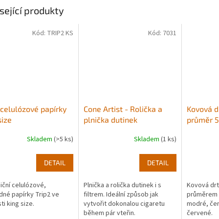
sející produkty
Kód:
TRIP2 KS
Kód:
7031
 celulózové papírky
Cone Artist - Rolička a
Kovová d
size
plnička dutinek
průměr 
Skladem
(>5 ks)
Skladem
(1 ks)
Průměrné
hodnocení
produktu
DETAIL
DETAIL
je
4,0
iční celulózové,
Plnička a rolička dutinek i s
Kovová drt
z
dné papírky Trip2 ve
filtrem. Ideální způsob jak
průměrem 5
5
ti king size.
vytvořit dokonalou cigaretu
modré, čer
hvězdiček.
během pár vteřin.
červené.