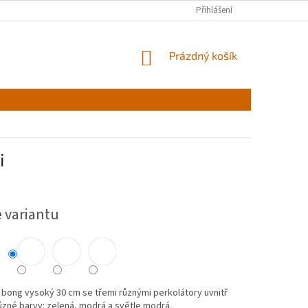
Přihlášení
NÁKUPNÍ
Prázdný košík
KOŠÍK
i
e variantu
bong vysoký 30 cm se třemi různými perkolátory uvnitř
ůzné barvy: zelená, modrá a světle modrá.