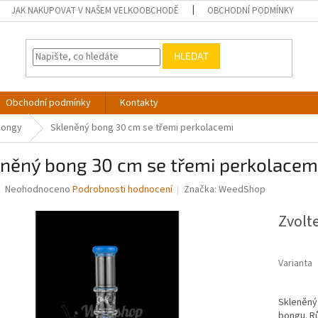
JAK NAKUPOVAT V NAŠEM VELKOOBCHODĚ
OBCHODNÍ PODMÍNKY
HLEDAT
Obchodní podmínky
Kontakty
bongy
Skleněný bong 30 cm se třemi perkolacemi
eněný bong 30 cm se třemi perkolacem
Průměrné
Neohodnoceno
Podrobnosti hodnocení
Značka:
WeedShop
hodnocení
produktu
Zvolt
je
0,0
z
Varianta
5
hvězdiček.
Skleněný 
bongu. R