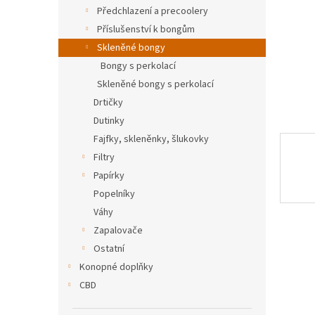
n
Předchlazení a precoolery
e
Příslušenství k bongům
l
Skleněné bongy
Bongy s perkolací
Skleněné bongy s perkolací
Drtičky
Dutinky
Fajfky, skleněnky, šlukovky
Filtry
Papírky
Popelníky
Váhy
Zapalovače
Ostatní
Konopné doplňky
CBD