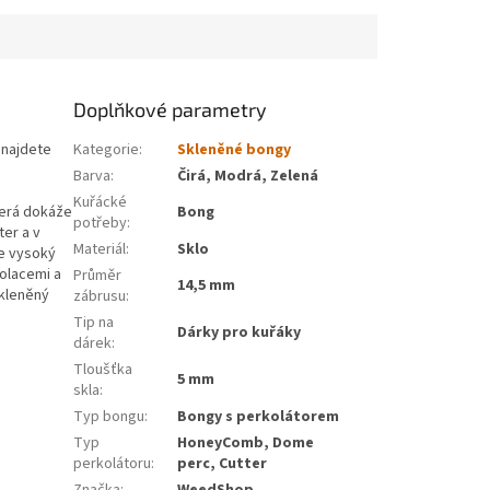
Doplňkové parametry
 najdete
Kategorie
:
Skleněné bongy
Barva
:
Čirá, Modrá, Zelená
Kuřácké
terá dokáže
Bong
potřeby
:
ter a v
Materiál
:
Sklo
je vysoký
kolacemi a
Průměr
14,5 mm
skleněný
zábrusu
:
Tip na
Dárky pro kuřáky
dárek
:
Tloušťka
5 mm
skla
:
Typ bongu
:
Bongy s perkolátorem
Typ
HoneyComb, Dome
perkolátoru
:
perc, Cutter