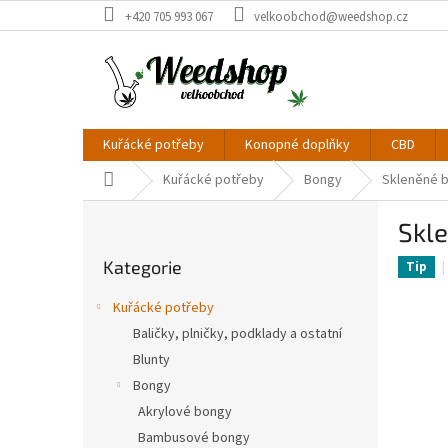
Přejít
+420 705 993 067
velkoobchod@weedshop.cz
na
obsah
Kuřácké potřeby
Konopné doplňky
CBD
Domů
Kuřácké potřeby
Bongy
Skleněné 
P
Skl
o
Přeskočit
s
Kategorie
kategorie
Tip
t
r
Kuřácké potřeby
a
Baličky, plničky, podklady a ostatní
n
Blunty
n
í
Bongy
p
Akrylové bongy
a
Bambusové bongy