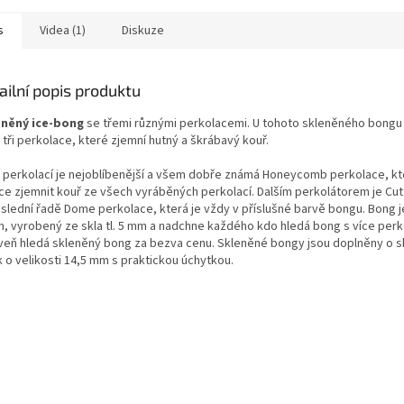
s
Videa (1)
Diskuze
ailní popis produktu
něný ice-bong
se třemi různými perkolacemi. U tohoto skleněného bongu
tři perkolace, které zjemní hutný a škrábavý kouř.
í perkolací je nejoblíbenější a všem dobře známá Honeycomb perkolace, k
íce zjemnit kouř ze všech vyráběných perkolací. Dalším perkolátorem je Cut
slední řadě Dome perkolace, která je vždy v příslušné barvě bongu. Bong 
m, vyrobený ze skla tl. 5 mm a nadchne každého kdo hledá bong s více per
veň hledá skleněný bong za bezva cenu. Skleněné bongy jsou doplněny o 
k o velikosti 14,5 mm s praktickou úchytkou.