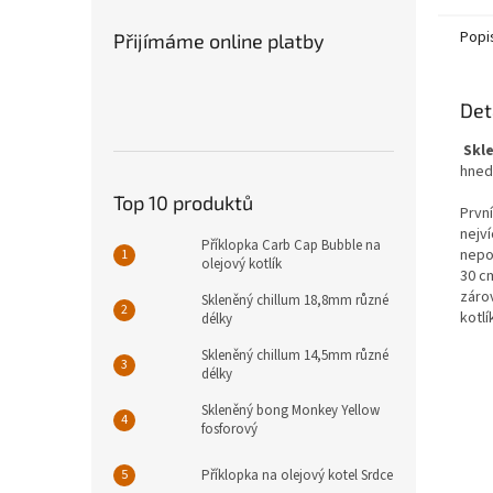
Popi
Přijímáme online platby
Det
Skle
hned 
Top 10 produktů
Prvn
nejv
Příklopka Carb Cap Bubble na
nepo
olejový kotlík
30 c
záro
Skleněný chillum 18,8mm různé
kotlí
délky
Skleněný chillum 14,5mm různé
délky
Skleněný bong Monkey Yellow
fosforový
Příklopka na olejový kotel Srdce