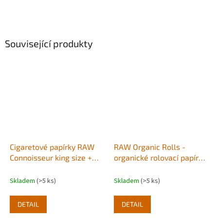
Související produkty
Cigaretové papírky RAW
RAW Organic Rolls -
Connoisseur king size +
organické rolovací papírky
filtry
5m
Skladem
(>5 ks)
Skladem
(>5 ks)
DETAIL
DETAIL