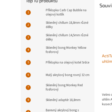
Top 10 produktů
Souvi
Příklopka Carb Cap Bubble na
olejový kotlík
Skleněný chillum 18,8mm různé
délky
Skleněný chillum 14,5mm různé
délky
Skleněný bong Monkey Yellow
fosforový
ActiT
uhlím
Příklopka na olejový kotel Srdce
Malý akrylový bong rovný 32 cm
Skleněný bong Monkey Red
fosforový
Velmi o
uhlím 
Skleněný adaptér 18,8mm
kusech
Barevný akrylový bong s