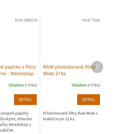
Kód:
999319
Kód:
7340
Další
é papírky s filtry
RAW předrolované filtry
produkt
ms - Weedshop
Wide 21 ks
Skladem
(>5 ks)
Skladem
(>5 ks)
DETAIL
DETAIL
konopné papírky
Předrolované filtry Raw Wide v
 širokými, trhacími
krabičce po 21 ks.
značky Weedshop s
oubiček.