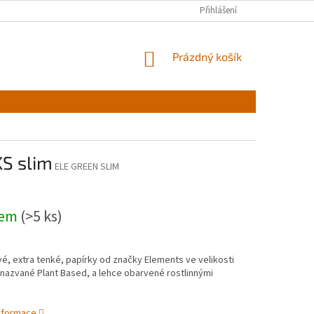
Přihlášení
NÁKUPNÍ
Prázdný košík
KOŠÍK
KS slim
ELE GREEN SLIM
dem
(>5 ks)
é, extra tenké, papírky od značky Elements ve velikosti
 nazvané Plant Based, a lehce obarvené rostlinnými
informace