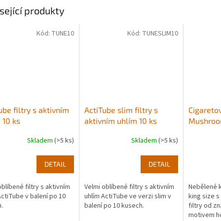
sející produkty
Kód:
TUNE10
Kód:
TUNESLIM10
ube filtry s aktivním
ActiTube slim filtry s
Cigaretov
 10 ks
aktivním uhlím 10 ks
Mushroo
Skladem
(>5 ks)
Skladem
(>5 ks)
DETAIL
DETAIL
blíbené filtry s aktivním
Velmi oblíbené filtry s aktivním
Nebělené 
ActiTube v balení po 10
uhlím ActiTube ve verzi slim v
king size s
.
balení po 10 kusech.
filtry od 
motivem h