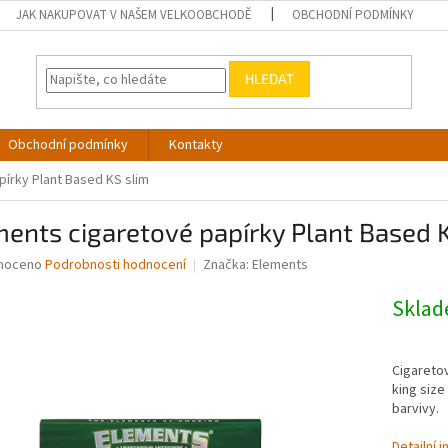
JAK NAKUPOVAT V NAŠEM VELKOOBCHODĚ
OBCHODNÍ PODMÍNKY
HLEDAT
Obchodní podmínky
Kontakty
írky Plant Based KS slim
ents cigaretové papírky Plant Based 
né
noceno
Podrobnosti hodnocení
Značka:
Elements
ní
u
Skla
Cigaretov
king size
ek.
barvivy.
Detailní 