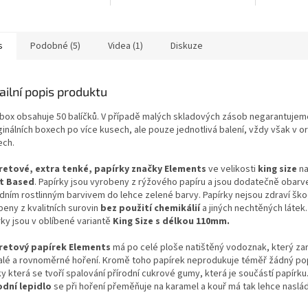
s
Podobné (5)
Videa (1)
Diskuze
ailní popis produktu
 box obsahuje 50 balíčků. V případě malých skladových zásob negarantujem
ginálních boxech po více kusech, ale pouze jednotlivá balení, vždy však v or
ech.
retové, extra tenké, papírky značky Elements
ve velikosti
king size
na
t Based
. Papírky jsou vyrobeny z rýžového papíru a jsou dodatečně obarv
odním rostlinným barvivem do lehce zelené barvy. Papírky nejsou zdraví škod
beny z kvalitních surovin
bez použití chemikálií
a jiných nechtěných látek
rky jsou v oblíbené variantě
King Size s délkou 110mm.
retový papírek Elements
má po celé ploše natištěný vodoznak, který za
lé a rovnoměrné hoření. Kromě toho papírek neprodukuje téměř žádný po
y která se tvoří spalování přírodní cukrové gumy, která je součástí papírku
odní lepidlo
se při hoření přeměňuje na karamel a kouř má tak lehce naslá