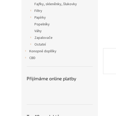
n
Fajfky, skleněnky, šlukovky
e
Filtry
l
Papírky
Popelníky
Váhy
Zapalovače
Ostatní
Konopné doplňky
CBD
Přijímáme online platby