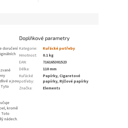
Doplňkové parametry
e doručení
Kategorie
:
Kuřácké potřeby
iginálních
Hmotnost
:
0.1 kg
EAN
:
716165301523
Délka
:
110 mm
zvané
eny
Kuřácké
Papírky, Cigaretové
livé a jsou
potřeby
:
papírky, Rýžové papírky
. Tyto
Značka
:
Elements
ručuje
pel, kromě
. Toto
dlý nádech.