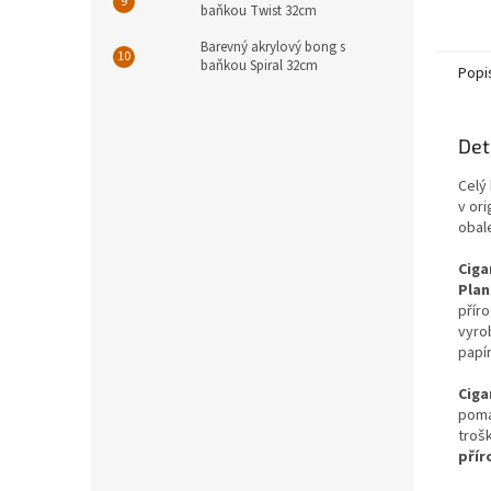
baňkou Twist 32cm
Barevný akrylový bong s
baňkou Spiral 32cm
Popi
Det
Celý
v ori
obal
Ciga
Plan
přír
vyro
papí
Ciga
poma
trošk
přír