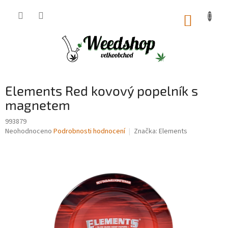
Přejít
na
NÁKUP
obsah
KOŠÍK
Elements Red kovový popelník s
magnetem
993879
Průměrné
Neohodnoceno
Podrobnosti hodnocení
Značka:
Elements
hodnocení
produktu
je
0,0
z
5
hvězdiček.