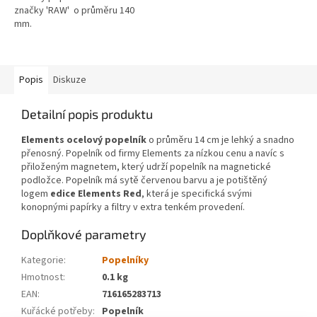
značky 'RAW' o průměru 140
mm.
Popis
Diskuze
Detailní popis produktu
Elements ocelový popelník
o průměru 14 cm je lehký a snadno
přenosný. Popelník od firmy Elements za nízkou cenu a navíc s
přiloženým magnetem, který udrží popelník na magnetické
podložce. Popelník má sytě červenou barvu a je potištěný
logem
edice Elements Red
, která je specifická svými
konopnými papírky a filtry v extra tenkém provedení.
Doplňkové parametry
Kategorie
:
Popelníky
Hmotnost
:
0.1 kg
EAN
:
716165283713
Kuřácké potřeby
:
Popelník