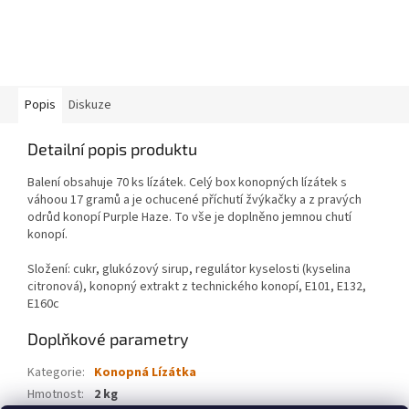
Popis
Diskuze
Detailní popis produktu
Balení obsahuje 70 ks lízátek. Celý box konopných lízátek s
váhoou 17 gramů a je ochucené příchutí žvýkačky a z pravých
odrůd konopí Purple Haze. To vše je doplněno jemnou chutí
konopí.
Složení: cukr, glukózový sirup, regulátor kyselosti (kyselina
citronová), konopný extrakt z technického konopí, E101, E132,
E160c
Doplňkové parametry
Kategorie
:
Konopná Lízátka
Hmotnost
:
2 kg