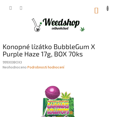
Přejít
na
NÁKUP
obsah
KOŠÍK
Konopné lízátko BubbleGum X
Purple Haze 17g, BOX 70ks
999303BOX3
Průměrné
Neohodnoceno
Podrobnosti hodnocení
hodnocení
produktu
je
0,0
z
5
hvězdiček.