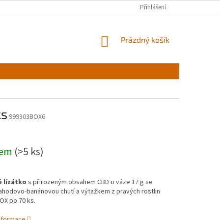
Přihlášení
NÁKUPNÍ
Prázdný košík
KOŠÍK
ks
999303BOX6
dem
(>5 ks)
 lízátko
s přirozeným obsahem CBD o váze 17 g se
ahodovo-banánovou chutí a výtažkem z pravých rostlin
OX po 70 ks.
informace