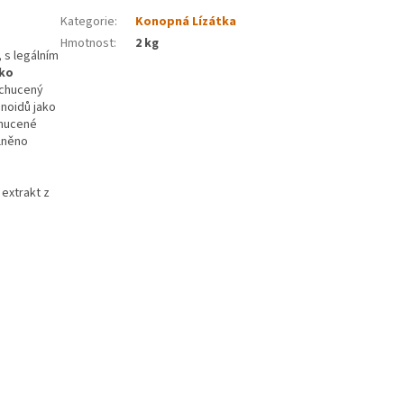
Kategorie
:
Konopná Lízátka
Hmotnost
:
2 kg
 s legálním
ako
ochucený
inoidů jako
chucené
lněno
 extrakt z