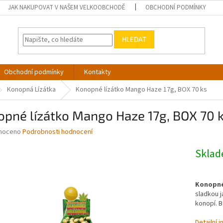
JAK NAKUPOVAT V NAŠEM VELKOOBCHODĚ
OBCHODNÍ PODMÍNKY
HLEDAT
Obchodní podmínky
Kontakty
Konopná Lízátka
Konopné lízátko Mango Haze 17g, BOX 70 ks
opné lízátko Mango Haze 17g, BOX 70 
né
noceno
Podrobnosti hodnocení
ní
u
Skla
Konopné
sladkou j
ek.
konopí. B
Detailní 