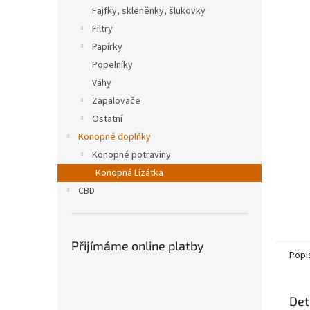
n
Fajfky, skleněnky, šlukovky
e
Filtry
l
Papírky
Popelníky
Váhy
Zapalovače
Ostatní
Konopné doplňky
Konopné potraviny
Konopná Lízátka
CBD
Přijímáme online platby
Popi
Det