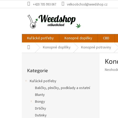
Přejít
+420 705 993 067
velkoobchod@weedshop.cz
na
obsah
Kuřácké potřeby
Konopné doplňky
CBD
Domů
Konopné doplňky
Konopné potraviny
P
Kon
o
Přeskočit
s
Průměr
Neohod
Kategorie
kategorie
t
hodnoce
r
produkt
Kuřácké potřeby
a
je
Baličky, plničky, podklady a ostatní
0,0
n
z
Blunty
n
5
í
Bongy
hvězdič
p
Drtičky
a
Dutinky