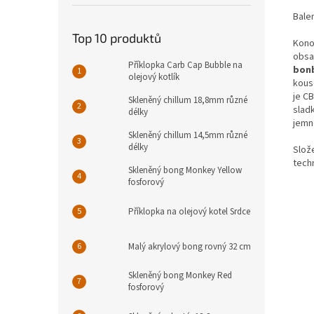
Balen
Top 10 produktů
Kono
obsa
Příklopka Carb Cap Bubble na
bonb
olejový kotlík
kous
je C
Skleněný chillum 18,8mm různé
slad
délky
jemn
Skleněný chillum 14,5mm různé
délky
Slože
tech
Skleněný bong Monkey Yellow
fosforový
Příklopka na olejový kotel Srdce
Malý akrylový bong rovný 32 cm
Skleněný bong Monkey Red
fosforový