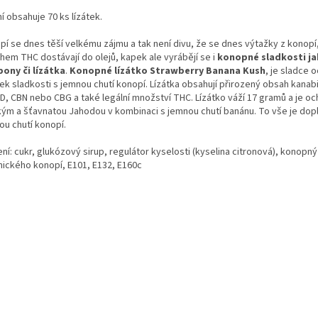
í obsahuje 70 ks lízátek.
pí se dnes těší velkému zájmu a tak není divu, že se dnes výtažky z konopí,
hem THC dostávají do olejů, kapek ale vyrábějí se i
konopné sladkosti j
ony či lízátka
.
Konopné lízátko Strawberry Banana Kush
, je sladce 
ek sladkosti s jemnou chutí konopí. Lízátka obsahují přirozený obsah kanab
BD, CBN nebo CBG a také legální množství THC. Lízátko váží 17 gramů a je o
kým a šťavnatou Jahodou v kombinaci s jemnou chutí banánu. To vše je dop
ou chutí konopí.
ní: cukr, glukózový sirup, regulátor kyselosti (kyselina citronová), konopný
nického konopí, E101, E132, E160c