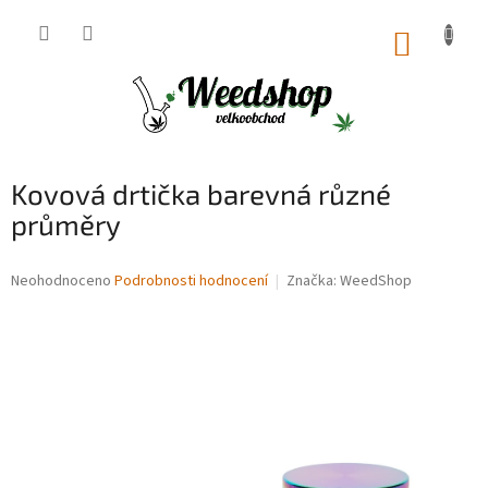
Přejít
na
NÁKUP
obsah
KOŠÍK
Kovová drtička barevná různé
průměry
Průměrné
Neohodnoceno
Podrobnosti hodnocení
Značka:
WeedShop
hodnocení
produktu
je
0,0
z
5
hvězdiček.