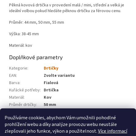
Pěkná kovová drtička v provedení malá / mini, střední a velká je
ideální volbou pokud hledáte pěknou drtičku za férovou cenu.
Průměr: 44 mm, 50 mm, 55 mm
Výška: 38-45 mm
Materiál: kov
Doplňkové parametry
Kategorie
:
Drtičky
EAN
:
Zvolte variantu
Barva
:
Fialová
Kuřácké potřeby
:
Drtička
Materiál
:
Kov
Průměr drtičky
:
50 mm
Značka
:
WeedShop
Používáme cookies, abychom Vám umožnili pohodlné
prohlížení webu a díky analýze provozu webu neustále
Z
zlepšovali jeho funkce, výkon a použitelnost.
Více informací