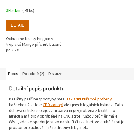
Skladem
(>5 ks)
DETAIL
Ochucené blunty Kingpin v
tropické Mango příchuti balené
po 4 ks.
Popis
Podobné (2)
Diskuze
Detailní popis produktu
Drtičky
patří bezpochyby mezi
základní kuřácké potřeby
každého uživatele
CBD konopí
ale i jiných legálních bylinek. Tato
duhová drtička s olejovými barvami je vyrobena z kvalitního
hliníku a má zuby obráběné na CNC stroji. Každý průměr má 4
části, kde ve spodní je sítko na skaff či tzv. kief. Ve druhé části je
prostor pro uchování již nadrcených bylinek.