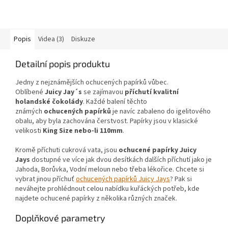
Popis
Videa (3)
Diskuze
Detailní popis produktu
Jedny z nejznámějších ochucených papírků vůbec.
Oblíbené
Juicy Jay´s
se zajímavou
příchutí kvalitní
holandské čokolády
. Každé balení těchto
známých
ochucených papírků
je navíc zabaleno do igelitového
obalu, aby byla zachována čerstvost. Papírky jsou v klasické
velikosti
King Size nebo-li 110mm
.
Kromě příchuti cukrová vata, jsou
ochucené papírky Juicy
Jays
dostupné ve více jak dvou desítkách dalších příchutí jako je
Jahoda, Borůvka, Vodní meloun nebo třeba lékořice. Chcete si
vybrat jinou příchuť
ochucených papírků Juicy Jays
? Pak si
neváhejte prohlédnout celou nabídku kuřáckých potřeb, kde
najdete ochucené papírky z několika různých značek.
Doplňkové parametry