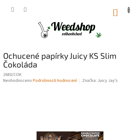
Přejít
na
NÁKUP
obsah
KOŠÍK
Ochucené papírky Juicy KS Slim
Čokoláda
2680/COK
Průměrné
Neohodnoceno
Podrobnosti hodnocení
Značka:
Juicy Jay's
hodnocení
produktu
je
0,0
z
5
hvězdiček.