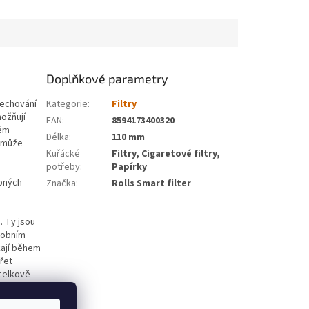
Doplňkové parametry
dechování
Kategorie
:
Filtry
možňují
EAN
:
8594173400320
dém
Délka
:
110 mm
pomůže
Kuřácké
Filtry, Cigaretové filtry,
potřeby
:
Papírky
opných
Značka
:
Rolls Smart filter
. Ty jsou
ýrobním
kají během
ářet
 celkově
y?
Pak si