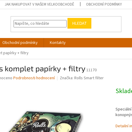
JAK NAKUPOVAT V NAŠEM VELKOOBCHODĚ
OBCHODNÍ PODMÍNKY
HLEDAT
Obchodní podmínky
Kontakty
t papírky + filtry
s komplet papírky + filtry
11170
né
noceno
Podrobnosti hodnocení
Značka:
Rolls Smart filter
ní
u
Skla
Speciální
konopným
ek.
Detailní 