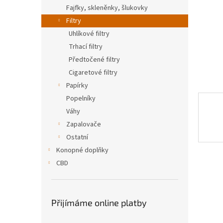
n
Fajfky, skleněnky, šlukovky
e
Filtry
l
Uhlíkové filtry
Trhací filtry
Předtočené filtry
Cigaretové filtry
Papírky
Popelníky
Váhy
Zapalovače
Ostatní
Konopné doplňky
CBD
Přijímáme online platby