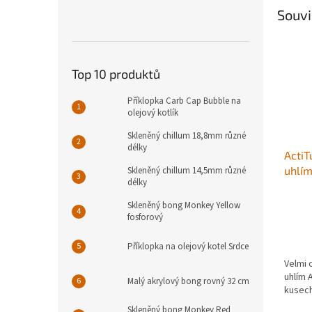
Souvi
Top 10 produktů
Příklopka Carb Cap Bubble na
olejový kotlík
Skleněný chillum 18,8mm různé
délky
ActiT
uhlím
Skleněný chillum 14,5mm různé
délky
Skleněný bong Monkey Yellow
fosforový
Příklopka na olejový kotel Srdce
Velmi o
uhlím 
Malý akrylový bong rovný 32 cm
kusech
Skleněný bong Monkey Red