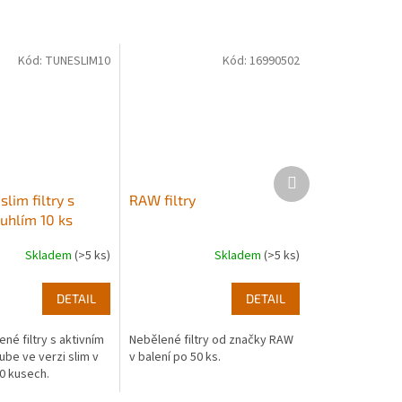
Kód:
TUNESLIM10
Kód:
16990502
Další
produkt
slim filtry s
RAW filtry
uhlím 10 ks
Skladem
(>5 ks)
Skladem
(>5 ks)
DETAIL
DETAIL
ené filtry s aktivním
Nebělené filtry od značky RAW
ube ve verzi slim v
v balení po 50 ks.
10 kusech.