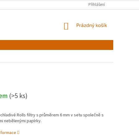
Přihlášení
NÁKUPNÍ
Prázdný košík
KOŠÍK
dem
(>5 ks)
 chladivé Rolls filtry s průměrem 6 mm v setu společně s
i nebělenými papírky.
informace