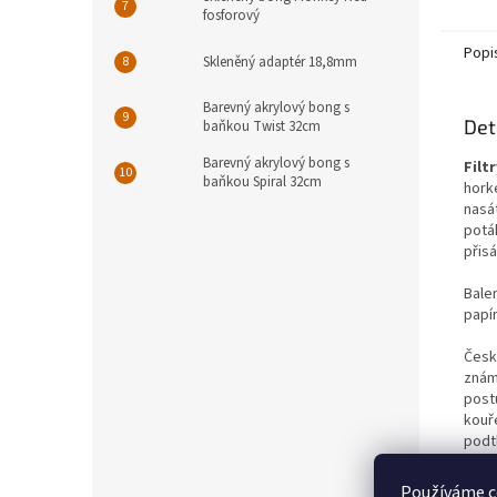
fosforový
Popi
Skleněný adaptér 18,8mm
Barevný akrylový bong s
Det
baňkou Twist 32cm
Barevný akrylový bong s
Filt
baňkou Spiral 32cm
horké
nasá
potá
přis
Bale
papír
Česká
známé
post
kouře
podtl
poho
prohl
Používáme c