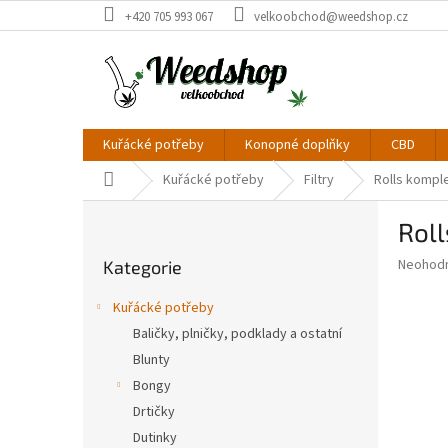
Přejít
+420 705 993 067
velkoobchod@weedshop.cz
na
obsah
Kuřácké potřeby
Konopné doplňky
CBD
Domů
Kuřácké potřeby
Filtry
Rolls komple
P
Roll
o
Přeskočit
s
Průměr
Neohod
Kategorie
kategorie
t
hodnoce
r
produkt
Kuřácké potřeby
a
je
Baličky, plničky, podklady a ostatní
0,0
n
z
Blunty
n
5
í
Bongy
hvězdič
p
Drtičky
a
Dutinky