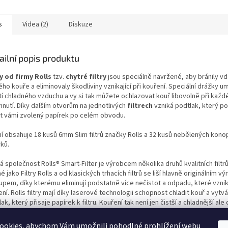
s
Videa (2)
Diskuze
ailní popis produktu
ry od firmy Rolls
tzv.
chytré filtry
jsou speciálně navržené, aby bránily v
ho kouře a eliminovaly škodliviny vznikající při kouření. Speciální drážky u
tí chladného vzduchu a vy si tak můžete ochlazovat kouř libovolně při kaž
hnutí. Díky dalším otvorům na jednotlivých
filtrech
vzniká podtlak, který 
át vámi zvolený papírek po celém obvodu.
ní obsahuje 18 kusů 6mm Slim filtrů značky Rolls a 32 kusů nebělených kon
ků.
 společnost Rolls® Smart-Filter je výrobcem několika druhů kvalitních filtrů
 jako Filtry Rolls a od klasických trhacích filtrů se liší hlavně originálním v
upem, díky kterému eliminují podstatně více nečistot a odpadu, které vzni
ní. Rolls filtry mají díky laserové technologii schopnost chladit kouř a vytv
ak, který přisaje papírek k filtru. Kouření tak není jen čistší a chladnější ale
dlnější a chutnější. Chcete si prohlédnout všechny námi
nabízené Rolls filtr
édněte kompletní nabídku těchto originálních filtrů.
ookies, abychom Vám umožnili pohodlné prohlížení webu