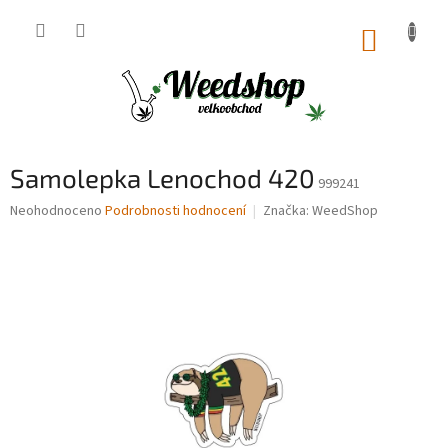
Přejít
na
NÁKUP
obsah
KOŠÍK
Samolepka Lenochod 420
999241
Průměrné
Neohodnoceno
Podrobnosti hodnocení
Značka:
WeedShop
hodnocení
produktu
je
0,0
z
5
hvězdiček.