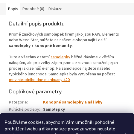
Popis
Podobné (8)
Diskuze
Detailní popis produktu
Kromě značkových samolepek firem jako jsou RAW, Elements
nebo Weed Star, můžete na našem e-shopu najít i další
samolepky z konopné komunity
.
Tuto a všechny ostatní
samolepky
běžně dáváme k větším
nákupům, ale pro velký zájem jsme se rozhodli umožnit jejich
prodej i skrze náš e-shop. Na samolepce najdete našeho
typického lenochoda. Samolepka byla vytvořena na počest
mezinárodního dne marihuany 420
.
Doplňkové parametry
Kategorie
:
Konopné samolepky a nášivky
Kuřácké potřeby
:
Samolepky
Značka
:
WeedShop
Používáme cookies, abychom Vám umožnili pohodlné
prohlížení webu a díky analýze provozu webu neustále
Z