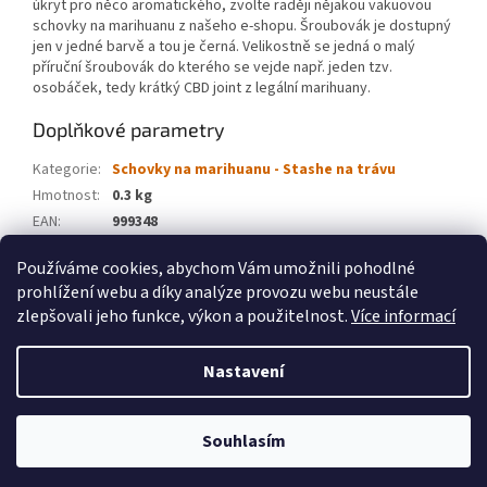
úkryt pro něco aromatického, zvolte raději nějakou vakuovou
schovky na marihuanu z našeho e-shopu. Šroubovák je dostupný
jen v jedné barvě a tou je černá. Velikostně se jedná o malý
příruční šroubovák do kterého se vejde např. jeden tzv.
osobáček, tedy krátký CBD joint z legální marihuany.
Doplňkové parametry
Kategorie
:
Schovky na marihuanu - Stashe na trávu
Hmotnost
:
0.3 kg
EAN
:
999348
Značka
:
WeedShop
Používáme cookies, abychom Vám umožnili pohodlné
prohlížení webu a díky analýze provozu webu neustále
Z
zlepšovali jeho funkce, výkon a použitelnost.
Více informací
á
Vytvořil Shoptet
p
Nastavení
a
t
Copyright 2026
Velkoobchod weedshop.cz
. Všechna práva
í
Souhlasím
vyhrazena.