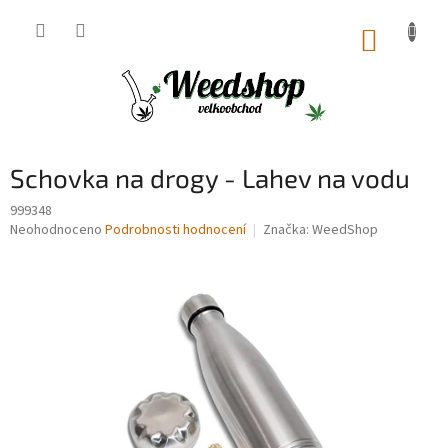
Přejít
na
NÁKUP
obsah
KOŠÍK
Schovka na drogy - Lahev na vodu
999348
Průměrné
Neohodnoceno
Podrobnosti hodnocení
Značka:
WeedShop
hodnocení
produktu
je
0,0
z
5
hvězdiček.