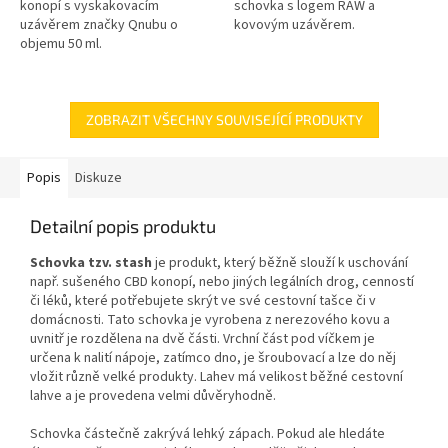
konopí s vyskakovacím
schovka s logem RAW a
uzávěrem značky Qnubu o
kovovým uzávěrem.
objemu 50 ml.
ZOBRAZIT VŠECHNY SOUVISEJÍCÍ PRODUKTY
Popis
Diskuze
Detailní popis produktu
Schovka tzv. stash
je produkt, který běžně slouží k uschování
např. sušeného CBD konopí, nebo jiných legálních drog, cenností
či léků, které potřebujete skrýt ve své cestovní tašce či v
domácnosti. Tato schovka je vyrobena z nerezového kovu a
uvnitř je rozdělena na dvě části. Vrchní část pod víčkem je
určena k nalití nápoje, zatímco dno, je šroubovací a lze do něj
vložit různě velké produkty. Lahev má velikost běžné cestovní
lahve a je provedena velmi důvěryhodně.
Schovka částečně zakrývá lehký zápach. Pokud ale hledáte