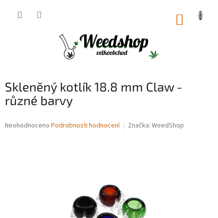
Přejít
na
NÁKUP
obsah
KOŠÍK
Skleněný kotlík 18.8 mm Claw -
různé barvy
Průměrné
Neohodnoceno
Podrobnosti hodnocení
Značka:
WeedShop
hodnocení
produktu
je
0,0
z
5
hvězdiček.