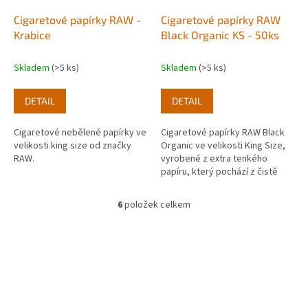
Cigaretové papírky RAW -
Cigaretové papírky RAW
Krabice
Black Organic KS - 50ks
Skladem
(>5 ks)
Skladem
(>5 ks)
DETAIL
DETAIL
Cigaretové nebělené papírky ve
Cigaretové papírky RAW Black
velikosti king size od značky
Organic ve velikosti King Size,
RAW.
vyrobené z extra tenkého
papíru, který pochází z čistě
organicky pěstovaného
konopí. Box: 50ks
6
položek celkem
O
v
l
á
d
a
c
í