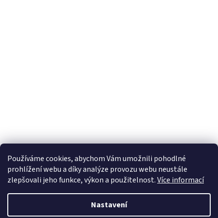
p
r
v
k
y
v
ý
p
i
s
u
Používáme cookies, abychom Vám umožnili pohodlné
prohlížení webu a díky analýze provozu webu neustále
Z
zlepšovali jeho funkce, výkon a použitelnost.
Více informací
á
Vytvořil Shoptet
p
Nastavení
a