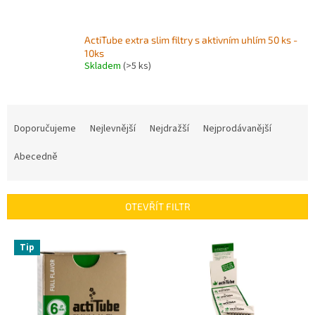
ActiTube extra slim filtry s aktivním uhlím 50 ks -
10ks
Skladem
(>5 ks)
Ř
a
Doporučujeme
Nejlevnější
Nejdražší
Nejprodávanější
z
e
Abecedně
n
í
p
OTEVŘÍT FILTR
r
o
V
Tip
d
ý
u
p
k
i
t
s
ů