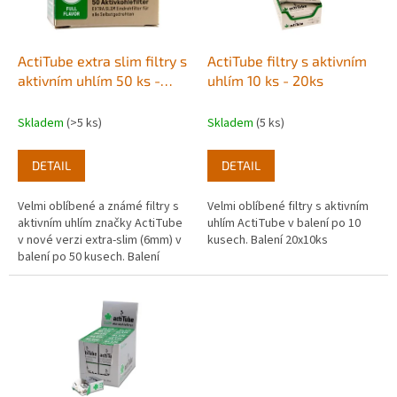
p
r
o
d
ActiTube extra slim filtry s
ActiTube filtry s aktivním
u
aktivním uhlím 50 ks -
uhlím 10 ks - 20ks
k
10ks
t
Skladem
(>5 ks)
Skladem
(5 ks)
ů
DETAIL
DETAIL
Velmi oblíbené a známé filtry s
Velmi oblíbené filtry s aktivním
aktivním uhlím značky ActiTube
uhlím ActiTube v balení po 10
v nové verzi extra-slim (6mm) v
kusech. Balení 20x10ks
balení po 50 kusech. Balení
10x50ks