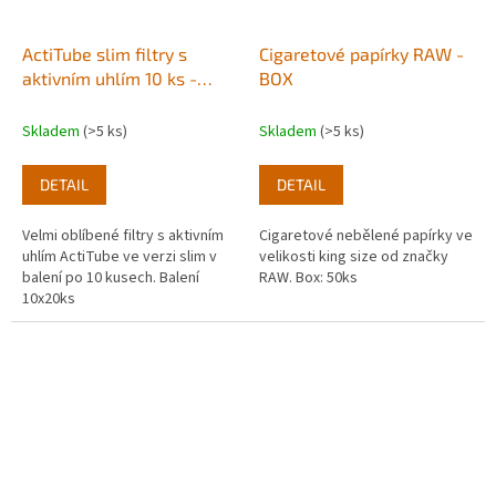
ActiTube slim filtry s
Cigaretové papírky RAW -
aktivním uhlím 10 ks -
BOX
20ks
Skladem
(>5 ks)
Skladem
(>5 ks)
DETAIL
DETAIL
Velmi oblíbené filtry s aktivním
Cigaretové nebělené papírky ve
uhlím ActiTube ve verzi slim v
velikosti king size od značky
balení po 10 kusech. Balení
RAW. Box: 50ks
10x20ks