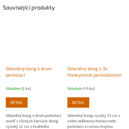
Související produkty
Skleněný bong s drum
Skleněný bong s 3x
perkolací
Honeycomb perkolátorem
Skladem
(1 ks)
Skladem
(>5 ks)
DETAIL
DETAIL
Skleněný bong s drum perkolací
Skleněný bong vysoký 32 cm s
uvnitř v různých barvách. Bong
velmi oblíbenou honeycomb
vysoký 21 cm z kvalitního
perkolací a rovnou trojitou.