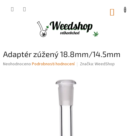
Přejít
na
NÁKUP
obsah
KOŠÍK
Adaptér zúžený 18.8mm/14.5mm
Průměrné
Neohodnoceno
Podrobnosti hodnocení
Značka:
WeedShop
hodnocení
produktu
je
0,0
z
5
hvězdiček.