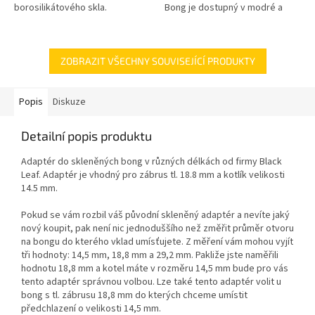
borosilikátového skla.
Bong je dostupný v modré a
zelené barvě.
ZOBRAZIT VŠECHNY SOUVISEJÍCÍ PRODUKTY
Popis
Diskuze
Detailní popis produktu
Adaptér do skleněných bong v různých délkách od firmy Black
Leaf. Adaptér je vhodný pro zábrus tl. 18.8 mm a kotlík velikosti
14.5 mm.
Pokud se vám rozbil váš původní skleněný adaptér a nevíte jaký
nový koupit, pak není nic jednoduššího než změřit průměr otvoru
na bongu do kterého vklad umísťujete. Z měření vám mohou vyjít
tři hodnoty: 14,5 mm, 18,8 mm a 29,2 mm. Pakliže jste naměřili
hodnotu 18,8 mm a kotel máte v rozměru 14,5 mm bude pro vás
tento adaptér správnou volbou. Lze také tento adaptér volit u
bong s tl. zábrusu 18,8 mm do kterých chceme umístit
předchlazení o velikosti 14,5 mm.